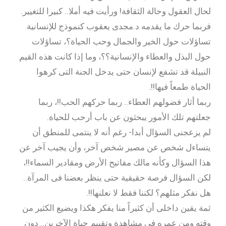
لحال العقول وحالة الثقافة! ورأيت فيه أملا.. كبيرا للتغيير.
فربما حرك ما يقدمه د.مجدى يعقوب كنموذج للإنسانية
تساؤلات حول الخير والجمال وحب الحياة؟، تساؤلات
حول البذل والعطاء والإنسانية؟؟، وما إذا كانت هذه القيم
النبيلة قد تشفع لإنسان حتى يدخل الجنة التى كرهوا
الحياة طمعاً فيها!!.
ربما أثار فضولهم العطاء.. ربما حركهم الحب!!، ربما
جعلتهم تلك الأمور يبحثون عن باب أرحب للحياة.
لم يزعجنى السؤال أبدا- رغم أنه لا ينتمى للمنطق أن
يتساءل شخص عن مصير شخص آخر، وأن يجيب آخر عن
هذا السؤال وكأنه مالك مفاتيح الأرض ومقادير السماء!!،
لكن السؤال فرصة حقيقية حتى ينظر بعضنا فى المرآة..
هل نفكر مثلهم؟ لكننا فقط لا نعلنها!!.
ثمة يقين داخلى أن كثيراً منا يفكر هكذا ويضيع الكثير من
وقته ومن عمره فى مشاهدة وتقييم حياة الآخرين.. دون