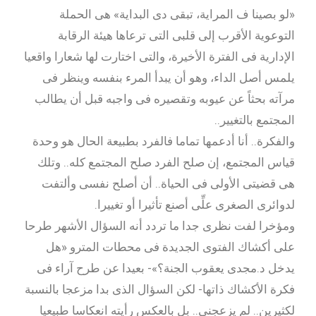
«لو بصينا ف المراية، تبقى دى البداية» هى الحملة
التوعوية الأقرب إلى قلبى التى ترعاها هيئة الرقابة
الإدارية فى الفترة الأخيرة، والتى اختارت لها شعارا واقعيا
يلمس أصل الداء، وهو أن يبدأ المرء بنفسه وينظر فى
مرآته بحثاً عن عيوبه وتقصيره فى واجبه قبل أن يطالب
المجتمع بالتغيير..
والفكرة.. أنا أدعمها تماما فالفرد بطبيعة الحال هو وحدة
قياس المجتمع، إن صلح الفرد صلح المجتمع كله.. وتلك
هى قضيتى الأولى فى الحياة.. أن أصلح نفسى وألتفت
لدوائرى الصغرى علِّى أصنع تأثيرا أو تغييرا.
ومؤخرا لفت نظرى جدا ما تردد أنه السؤال الأشهر طرحا
على أكشاك الفتوى الجديدة فى محطات المترو «هل
يدخل د.مجدى يعقوب الجنة؟»- بعيدا عن طرح آراء فى
فكرة الأكشاك ذاتها- لكن السؤال الذى بدا مزعجا بالنسبة
لكثيرين.. لم يزعجنى.. بل بالعكس رأيته انعكاسا طبيعيا