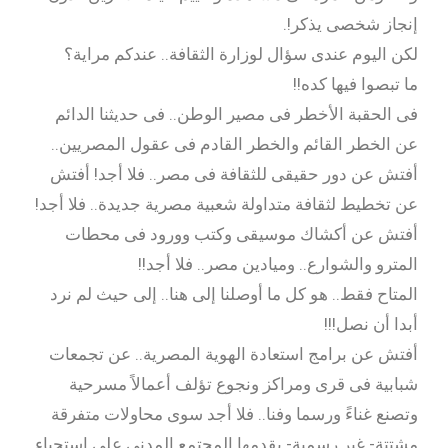
إنجاز شخصى يذكر!.
لكن اليوم عندى سؤال لوزارة الثقافة.. عندكم مراية؟
ما تبصوا فيها كده!!
فى الحقبة الأخطر فى مصير الوطن.. فى حديثنا الدائم
عن الخطر القائم والخطر القادم فى عقول المصريين..
أفتش عن دور حقيقى للثقافة فى مصر.. فلا أجد! أفتش
عن تخطيط لثقافة متداولة شعبية مصرية جديدة.. فلا أجد!
أفتش عن أكشاك موسيقى وكتب وورود فى محطات
المترو والشوارع.. وميادين مصر.. فلا أجد!!
المتاح فقط.. هو كل ما أوصلنا إلى هنا.. إلى حيث لم نرد
أبدا أن نصل!!!
أفتش عن برامج استعادة الهوية المصرية.. عن تجمعات
شبابية فى قرى ومراكز ونجوع تؤلف أعمالاً مسرحية
وتصنع غناءً ورسما وفنا.. فلا أجد سوى محاولات متفرقة
مشتتة- غير رسمية- يقدمها المجتمع المدنى على استحياء