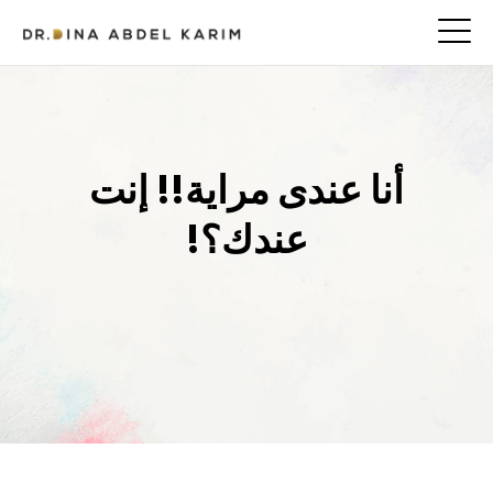
أنا عندى مراية!! إنت
عندك؟!