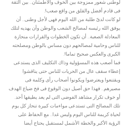
لوطنى شعور ممزوجة بين الخوف والاطمئنان.. بين الثقة
فى قادم أفضل والقلق من واقع صعب!.
لو كانت لدىّ طلبة من الله اليوم فهى لأجل وطنى.. أن
يوفق الله رئيسه لمصالح الشعب والوطن وأن يهديه لتلك
المعادلة الصعبة.. أن تكون الخطوات والقرارات منحازة
للناس وحامية لمصالحهم دون مساس بالوطن ومصلحته
الكبرى والعكس صحيح تماما!.
فما أصعب هذه المسؤولية وذاك التكليف الذى يستدعى
إعطاء سقف عال من الحريات للناس حتى يناقشوا
ويقتنعوا ويعترضوا ويكونوا أصحاب رأى وكلمة فى
مصيرهم.. فهذا حق أصيل دون الوقوع فى فخ ضياع الهدف
أو خوف تكرار مشاهد الفوضى التى لم يعد يطيقها أحد.
تلك المصالح التى تستدعى مواءمات كبيرة تنحاز كل يوم
لحياة كريمة للناس اليوم وليس غدا.. مع الحفاظ على
الرؤية الأكبر والخطة الأشمل لمستقبل يحتاج أيضا