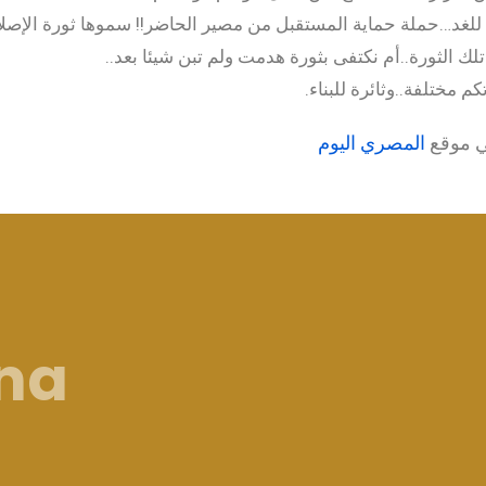
للغد…حملة حماية المستقبل من مصير الحاضر!! سموها ثورة الإصلاح
لك الثورة..أم نكتفى بثورة هدمت ولم تبن شيئا بعد..
 مختلفة..وثائرة للبناء.
ي موقع
المصري اليوم
ina