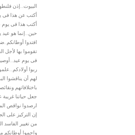
البيوت…إذن فلنطهر
أكتب عن هذا فى يو
أكتب هذا فى يوم ع
حين…إنما هو عيد ي
افتدوا أوطانكم..ضح
تقوموا بها لأجل ال
فى يوم عيد…أوصي
ربوا أولادكم…علمو
لهم أن يناقشوا الب
باختلافاتهم ونقائ
جعل حياتنا غريبة عن
ارصدوا نواقص المج
إن التركيز على ال
من تغيير الفاسد ا
واحموا أوطانكم من 