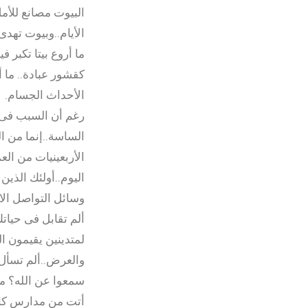
البيوت مصانع للأم
الأيام..وبيوت تهدى
ما أروع بيتا تكبر 
كقشور عبادة.. ما أ
الأحداث الجسام.
رغم أن السبب فى أز
الساسة..إنما من ال
الأربعينيات من ال
اليوم..أولئك الذي
وسائل التواصل ال
ألم تقابل فى حيات
لمتدينين يقيمون ا
والعرض..ألم تسأل 
سمعوا عن الله؟ من 
أتت من مدارس كالت