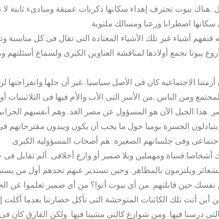
ل..هناك بيوت تحترف إهداء سكانها ذكريات عميقة ومبادىء ثابتة لا 
 سكانها اضطرابا ورعبا ومسالك ملتوية.
فيه فتفهم أشياء غير تلك الأشياء المعتادة التى تقال فى كل مناسبة و
روع بيوتا تجمع أولادها لمناقشة العناوين الكبرى ولسماع أسئلتهم 
متنا الاجتماعية كان فى الأصل سياسيا..غير أن حلها وانفراجتها لن 
مجتمع ومن الناس..من الأسر التى الأب والأم فيها فى الثلاثينيات أ
عمر..هذا الجيل الآن هو المسؤول عن مصر الغد..وهم أنفسهم الحزا
ن يتبادلون الحسرة يوميا حول ما يجب أن يكون ويبدون مقترحاتهم فى
اجتماعى وفى جلساتهم الصغيرة..هم أصحاب المسؤولية الكبرى.
ك أشخاصا قساة ومهملين وبلا ضمير أو وازع أخلاقى..ألم تقابل فى 
لشعائر ويلتزمون بالمظاهر..وحين تستدير عنهم تجدهم أول من يستبيح
نفسك حين قابلتهم..من أى بيوت أتوا؟ من أى ضمير تعلموا عن الح
أين أتت تلك الكائنات المتوحشة التى تأكل حضارتنا بعدما أكلت إنس
ى درسنا فيها..ومن شوارع كالتى مشينا فيها..ولكن الفارق كان فى