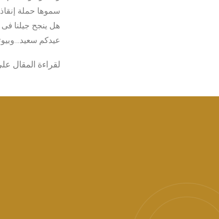
سموها حملة إنقاذ 
هل ينجح جيلنا فى ت
عيدكم سعيد…وبيوتكم
لقراءة المقال عل