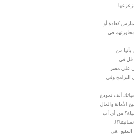
تزعزعها
تمارس كعادة أو
ومحاورتهم فى
يأتيا من
و قل فى
نى على مصر
 البرامج وفى
حياتك ألف نموذج
 الأمانة والمال
ياة؟ من أى أب
انيتنا؟!.
 المنبع…فى