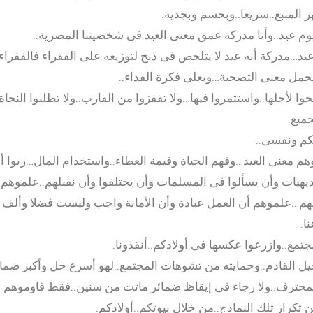
 المنبع..سريعا..وبحسم وبجدية.
م عيد..وأنا مدركة عمق معنى العيد فى شخصيتنا المصرية..
يد…مدركة أنه عيد لا يتلخص فى ذبح لتوزيعه على الفقراء فالفقراء
حمل معنى التضحية…ويعلى فكرة الفداء..
وا لأجلها..واستثمروا فيها…ولا تقفزوا من القارب..ولا تطلبوا النجا
جميع.
كم ونفسى..
هم معنى العيد…وفهم الحياة وقيمة العطاء..واستخدام المال…ربوا أ
ديهيات وأن يسألوا فى المسلمات وأن يختلفوا وأن نقبلهم..علموهم أ
صهم…علموهم أن العمل عبادة وأن الأمانة واجب وليست فضلا وألف ت
ا.
تمع..وازرعوا عكسها فى أولادكم..أنقذونا.
جيل القادم..وحمايته من تشوهات المجتمع..لهو أسرع حل وأكبر ضمانة
لمحترف..ولا رجاء فى إيقاظ ضمائر ماتت من سنين..فقط قاوموهم ب
تكرار تلك النماذج..من خلال بيوتكم..أولادكم.