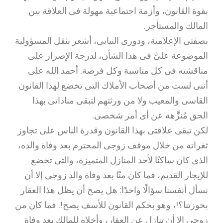
بقوة القانون، وأزمة اجتماعية مهولة فى العلاقة بين
المالك والمستأجر.
بصفتى الإعلامية، ودورى النيابى، أشعر بثقل المسؤولية
الموضوعة علىَّ فى هذا الشأن، لدرجة الإصرار على
مناقشته فى كل مناسبة وكل فرصة. أحمد الله على
أننى لست من أصحاب الأملاك التى تخضع لهذا القانون
القاسى والمعيب ولا من ورثتهم لتبقى مناداتى بهذا
الحق مُنزَّهة عن أى أمر شخصى.
لكن تبقى علاقتى بهذا القانون وقدرة الناس على تجاوز
ثغراته من خلال موقف زوجى المحترم بعد وفاة والده،
الذى كان ساكنًا لأحد المنازل المتميزة، والتى تخضع
للإيجار القديم، فما كان منّا بعد وفاة والد زوجى إلا أن
نسأل أنفسنا سؤالًا واحدًا: هل يصح أن يظل هذا العقار
بحوزتنا؟!، وهو بحكم القانون للأسف يصح!. فما كان من
زوجى إلا أن تنازل عن العقار، وأخلاه للمالك بعد وفاة