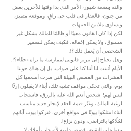
والده ببضعة شهور، الأمر الذى بدا وقتها للآخرين بعض
من جنون، فالعقار فى قلب حى راقٍ، وموقعه متميز،
ويساوى ملايين الجنيهات!.
لكن إذا كان القانون معيبًا أو ظالمًا للمالك بشكل غير
مسبوق، ولا يمكن إغفاله، فكيف يمكن للضمير
الشخصى أن يُغفل ذلك؟!.
وهل نحتاج إلى تبرير قانونى لممارسة ما نراه «حقًا»؟!.
الأيام أثبتت لنا أننا كنا على صواب، بل إن هناك حولنا
العشرات من القصص النبيلة التى صرت أسمعها كل
يوم، والتى تحكى مواقف تشبه تلك، أبناء لا يقبلون إرثًا
ليس لهم!. شخص أنعم الله عليه بالرزق، فاستجاب
لرغبة المالك، وغيّر قيمة العقد لإيجار جديد مناسب.
أبناء امتلكوا بيوتًا فى مواقع أخرى، فتركوا بيوت آبائهم
لمُلّاكها بالتراضى، ودون نزاع!.
بينما على النقيض قصص دامية لأصحاب أملاك لا