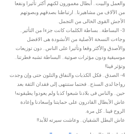
والعمل والبيت.. أبطال مغمورون لكنهم أكثر تأثيرا ونفعا
من الآلاف من مشاهيرنا.. ارتباطنا بصدقهم وبصوتهم
الأجش القوى الخالى من التجمل.
3- البساطة.. بساطة الكلمات كانت جزءا من التأثير..
وجاءت النسخة الأصلية من الأنشودة هى الافضل
والأصدق والأكثر وقعا وتأثيرا على الناس.. دون توزيعات
موسيقية ودون مؤثرات صوتية.. البساطة تشبه فطرتنا..
وتؤثر فينا!
4- الصدق.. فكل الكذبات والنفاق والتلون حتى وإن وجدت
رواجا لدى السذج.. فحتما ستنتهى إلى فقدان الثقة بعد
حين.. والناس فى بلادنا شبعوا كذبا ولم يعودوا يطيقونه!
عاش الأبطال القادرون على حمايتنا وإسعادنا وإعادة
الروح فينا.. كل مرة.
عاش البطل الشقيان.. وعاشت سيرته للأبد!!