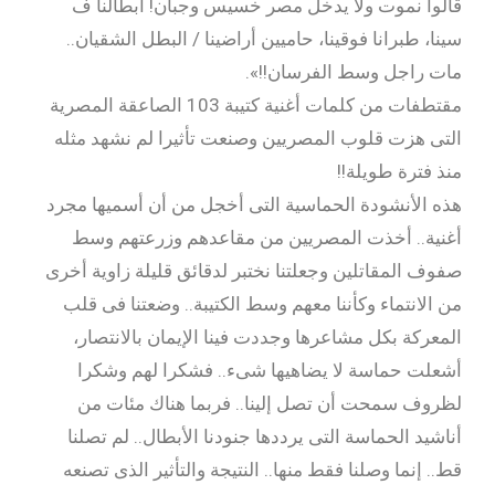
قالوا نموت ولا يدخل مصر خسيس وجبان! أبطالنا ف
سينا، طبرانا فوقينا، حاميين أراضينا / البطل الشقيان..
مات راجل وسط الفرسان!!».
مقتطفات من كلمات أغنية كتيبة 103 الصاعقة المصرية
التى هزت قلوب المصريين وصنعت تأثيرا لم نشهد مثله
منذ فترة طويلة!!
هذه الأنشودة الحماسية التى أخجل من أن أسميها مجرد
أغنية.. أخذت المصريين من مقاعدهم وزرعتهم وسط
صفوف المقاتلين وجعلتنا نختبر لدقائق قليلة زاوية أخرى
من الانتماء وكأننا معهم وسط الكتيبة.. وضعتنا فى قلب
المعركة بكل مشاعرها وجددت فينا الإيمان بالانتصار،
أشعلت حماسة لا يضاهيها شىء.. فشكرا لهم وشكرا
لظروف سمحت أن تصل إلينا.. فربما هناك مئات من
أناشيد الحماسة التى يرددها جنودنا الأبطال.. لم تصلنا
قط.. إنما وصلنا فقط منها.. النتيجة والتأثير الذى تصنعه