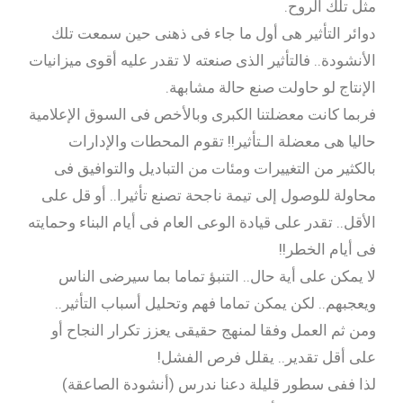
مثل تلك الروح.
دوائر التأثير هى أول ما جاء فى ذهنى حين سمعت تلك
الأنشودة.. فالتأثير الذى صنعته لا تقدر عليه أقوى ميزانيات
الإنتاج لو حاولت صنع حالة مشابهة.
فربما كانت معضلتنا الكبرى وبالأخص فى السوق الإعلامية
حاليا هى معضلة الـتأثير!! تقوم المحطات والإدارات
بالكثير من التغييرات ومئات من التباديل والتوافيق فى
محاولة للوصول إلى تيمة ناجحة تصنع تأثيرا.. أو قل على
الأقل.. تقدر على قيادة الوعى العام فى أيام البناء وحمايته
فى أيام الخطر!!
لا يمكن على أية حال.. التنبؤ تماما بما سيرضى الناس
ويعجبهم.. لكن يمكن تماما فهم وتحليل أسباب التأثير..
ومن ثم العمل وفقا لمنهج حقيقى يعزز تكرار النجاح أو
على أقل تقدير.. يقلل فرص الفشل!
لذا ففى سطور قليلة دعنا ندرس (أنشودة الصاعقة)