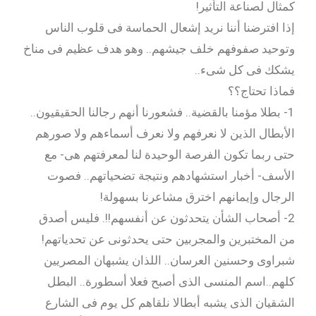
كمثال لصناعة التأثير!
إذا افترضنا أننا نريد إشعال الحماسة فى قلوب الناس
وتوحيد صفوفهم خلف جيشهم.. وهو هدف عظيم فى مناخ
يشكك فى كل شىء..
فماذا تحتاج؟؟
1- بطلا مؤمنا بالقضية.. فشعورنا أنهم رجالنا الحقيقيون..
الأبطال الذين لا نعرفهم ولا نعرف أسماءهم ولا صورهم
حتى ربما تكون الفرصة الوحيدة لنا لمعرفتهم هى- مع
الأسف- أخبار استشهادهم ونتيجة تضحياتهم.. فصوت
الرجال وإيمانهم اخترق مشاعرنا بسهولة!
2- أصحاب الشأن يتحدثون عن أنفسهم!!. فليس أصدق
من المختبرين والمجربين حتى يحدثونى عن تحدياتهم!
شبراوى وحسنين العرسان.. اللذان يشبهان المصريين
كلهم..اسم المنسى الذى أصبح فعلا أسطورة.. البطل
الشقيان الذى يشبه أبطالا نلقاهم كل يوم فى الشارع