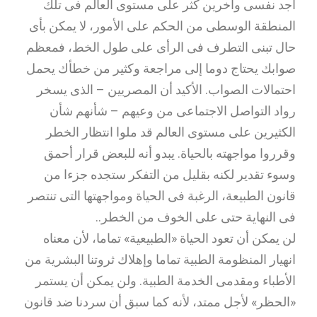
أجد نفسى وآخرين كثر على مستوى العالم فى تلك
المنطقة الوسطى من الحكم على الأمور، لا يمكن بأى
حال تبنى التطرف فى الرأى على طول الخط، فمعظم
صوابك يحتاج دوما إلى مراجعة وكثير من خطأك يحمل
احتمالات الصواب. الأكيد أن المصريين – الذى يسخر
رواد التواصل الاجتماعى من وعيهم – شأنهم شأن
الكثيرين على مستوى العالم قد ملوا انتظار الخطر
وقرروا مواجهته بالحياة. يبدو أنه للبعض قرار أحمق
وسوء تقدير لكنه بقليل من التفكر ستجده جزءا من
قانون الطبيعة، الرغبة فى الحياة ومواجهتها التى تنتصر
فى النهاية حتى على الخوف من الخطر..
لن يمكن أن تعود الحياة «الطبيعية» تماما، لأن معناه
انهيار المنظومة الطبية تماما وإهلاك ثروتنا البشرية من
الأطباء ومقدمى الخدمة الطبية. ولن يمكن أن يستمر
«الحظر» لأجل ممتد، لأنه كما سبق أن سردنا ضد قانون