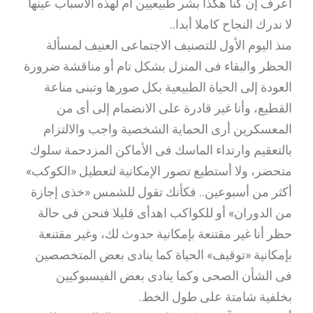
أعرف إن كنا هكذا بشر طبيعيين أم لهذه الأسباب عينها
لا ندرك النجاح كاملا أبدا..
منذ اليوم الأول للتصنيف الاجتماعى العنيف لمسألة
الحظر والبقاء فى المنزل بشكل تام أو مناقشة ضرورة
العودة إلى الحياة الطبيعية بكل صورها وتبنى مناعة
القطيع، وأنا غير قادرة على الانضمام إلى أى من
المعسكرين أرى الحماية الشخصية واجب والالتزام
بالتعقيم وارتداء الماسك فى الأماكن المزدحمة سلوك
متحضر، ولا أستطيع تصور الإمكانية لتعطيل «الكوكب»
أكثر من أسبوعين.. فكأنك تقول للشمس «خذى إجازة
من الدوران» أو للكواكب اهدأى قليلا فنحن فى حالة
حظر أنا غير مقتنعة بإمكانية حدوث لك، وغير مقتنعة
بإمكانية «توقيف» الحياة كما ينادى بعض المتخصصين
فى الشأن الصحى وكما ينادى بعض الفيسبوكيين
بخلفية شامتة على طول الخط.