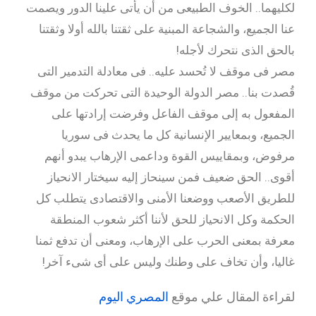
لكليهما.. الخوف الطبيعى من أن يأتى علينا الدور ويصمت
عنا الجميع، والشجاعة المبنية على ثقتنا بالله أولا وثقتنا
بالحق الذى نتحرك لأجله!
مصر فى موقف لا تُحسد عليه.. فى معادلة التدمير التى
قُصدت بنا.. مصر الدولة الوحيدة التى تحركت من موقف
المفعول به إلى موقف الفاعل وفرضت إرادتها على
الجميع، وبمعايير الإنسانية كل ما يحدث فى سوريا
مرفوض، وبمقاييس القوة وداعمى الإرهاب يبدو أنهم
أقوى.. الحق ضعيف فمن سينحاز إليه سيختار الانحياز
للطريق الأصعب ووضعنا الأمنى والاقتصادى يتطلب كل
الحكمة وكل الانحياز للحق لأننا أكثر شعوب المنطقة
معرفة بمعنى الحرب على الإرهاب، ومعنى أن تدفع ثمنا
غاليا، وأن تخاف على وطنك وليس على أى شىء آخر!
لقراءة المقال علي موقع
المصري اليوم