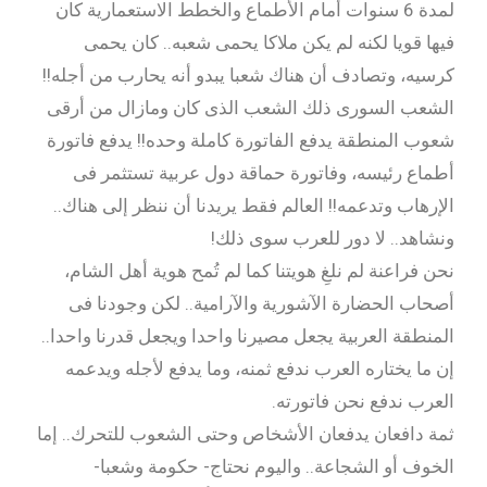
لمدة 6 سنوات أمام الأطماع والخطط الاستعمارية كان
فيها قويا لكنه لم يكن ملاكا يحمى شعبه.. كان يحمى
كرسيه، وتصادف أن هناك شعبا يبدو أنه يحارب من أجله!!
الشعب السورى ذلك الشعب الذى كان ومازال من أرقى
شعوب المنطقة يدفع الفاتورة كاملة وحده!! يدفع فاتورة
أطماع رئيسه، وفاتورة حماقة دول عربية تستثمر فى
الإرهاب وتدعمه!! العالم فقط يريدنا أن ننظر إلى هناك..
ونشاهد.. لا دور للعرب سوى ذلك!
نحن فراعنة لم نلغِ هويتنا كما لم تُمح هوية أهل الشام،
أصحاب الحضارة الآشورية والآرامية.. لكن وجودنا فى
المنطقة العربية يجعل مصيرنا واحدا ويجعل قدرنا واحدا..
إن ما يختاره العرب ندفع ثمنه، وما يدفع لأجله ويدعمه
العرب ندفع نحن فاتورته.
ثمة دافعان يدفعان الأشخاص وحتى الشعوب للتحرك.. إما
الخوف أو الشجاعة.. واليوم نحتاج- حكومة وشعبا-