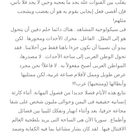
يقلب بين القنوات عله يجد ما يعجبه وحين لا يجد فلا بأس،
فإن أقصى فعل إيجابى يقوم به هو أن يغضب ويشجب
مثلهم!
فى سيكولوجية المشاهد.. هناك دائما حلم دفين أن يتحول
هو إلى البطل.. الفاعل.. محرك الأحداث ومحورها.. لكن
يبدو أن نصيبنا أن نكون جزءا باهتا فقط من أحلامنا.. فقد
تحول الوطن العربى إلى ساحة الأحداث.. لا مصدرها،
المواطن العربى أصبح مفعولاً به.. لا فاعلاً! نحن مجرد
عرض طويل وممل لأفلام صناعة غربية، لكن ممثليها
وأبطالها (ومنتجيها) عرب!!!
نتابع هذه الأيام فصلا جديدا من فصول المهانة. أثناء كارثة
إنسانية حقيقية فى اليمن وحوالى مليون شخص على شفا
مجاعة حرفيا، بعد وأثناء انهيار وتفكك لليبيا بين فصائل
وأطماع.. سوريا الآن هى الساحة التى يريد بلطجية العالم
الاقتتال فيها.. لقد كان بشار مشاغبا بما فيه الكفاية وصمد