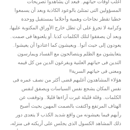
أغلب أوقات حياتهم.. فبعد أن يشاهدوا تصريحات
المسؤولين التى تمتلئ بالوعود الكاذبة وبعد أن يسمعوا
خطبا تقطر نجاحات وهمية وأحلاما بمستقبل ووحدة
وكرامة لا تجرؤ على أن تطل خارج الأوراق المكتوبة عليها،
وبعد أن يصفقوا لتلك الكلمات كذبا..أو يلعنوها فى صمت..
يعودون إلى حيث أتوا.. ويعيشون كما اعتادوا أن يعيشوا..
يتعايشون مع الظلم ويتصالحون مع الفساد ويمارسون
التدين فى حياتهم العلنية ويفرغون الدين من كل قيمه
ومعنى فى حياتهم السرية!!
هؤلاء المشاهدون أغلبهم قضى أكثر من نصف عمره فى
نفس المكان يشجع نفس السياسات ويصفق لنفس
الكلمات.. وقلة قليلة غيرت آراءها قليلا.. وتوقفت عن
الهتاف المرتفع واكتفت بالصمت المهين بحيث أصبح
رأيهم فيما يعيشونه من واقع شديد الكذب لا يتعدى دور
ذلك المشاهد الكسول الذى يجلس على أريكته فى منزله،