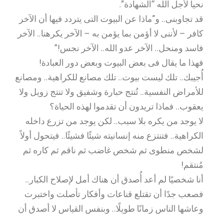
نحيا لأجل الله “الشهادة”.
قد تجاوبنى.. و”ماذا عن البيوت التى يتردد فيها أن الآخر
كافر – لأننى لا أؤمن بما يؤمن به – الآخر يكرهنا.. الآخر
فاسد ومنحل.. الآخر عدو الله.. الآخر نجس!”
فهذا ما يقال فى بعض البيوت وبعض دور العبادة!
أُجيبك.. تلك ليست بيوت.. تلك مصانع للكراهية.. ومصانع
للأمراض النفسية.. تُنتج حبارة وشفيق ولا تنتج زويل ولا
يعقوب.. فماذا تريدون أن تقدموا لهذه الحياة؟
لا يوجد من يكره بلا سبب.. لكن يوجد من تزرع داخله
الكراهية.. فتنتزع منه إنسانيته شيئًا فشيئًا.. فيتحول أولاً
لشخص منطوى ثم شخص غاضب ثم ناقم ثم كاره ثم
مُنتقم!
أنا شخصيًا لم أعد أُصدق أن هناك أمل لإصلاح الكبار..
فصعب جدًا أن تقتلع قناعات وأفكار تأصلت واختبرت
وعاشها الناس زمانًا طويلًا.. وبنفس القياس لا أصدق أن