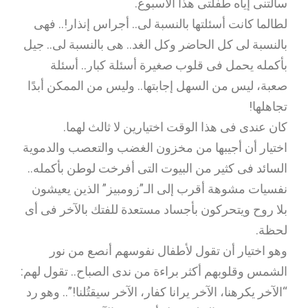
سألتنى إياه طفلتى هذا الأسبوع.
لطالما كانت أسئلتها بالنسبة لى.. أجراس إنذار!.. فهى
بالنسبة لى كل الحاضر وكل الغد.. هى بالنسبة لى.. جيل
بأكمله يحمل فى قلوب صغيرة أسئلة كبار.. أسئلة
صعبة، ليس من السهل إجابتها.. وليس من الممكن أبدًا
تجاهلها!
كان عندى فى هذا الوقت اختيارين لا ثالث لهما.
اختيار أن أجيبها من مخزون الغضب والتعصب والدموية
السائد فى كثير من البيوت التى أفرخت لوطن بأكمله..
نفسيات مشوهة أقرب إلى الـ”زومبيز” الذين يعيشون
بلا روح ويتحركون بأجساد مستعدة للفتك بالآخر فى أى
لحظة.
وهو اختيار أن تقول لأطفال نفوسهم أنصع من نور
الشمس وقلوبهم أكثر براءة من ندى الصباح.. تقول لهم:
“الآخر يكرهنا، الآخر يرانا كفار، الآخر سيقتُلنا!”.. وهو رد