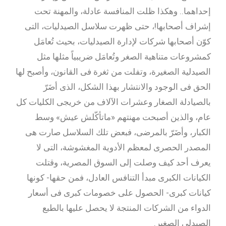
إحداهما.. وهكذا ظلت المنافسة عادلة، والمهنة تحت
إشراف أصحابها!، حتى ظهرت سلاسل الصيدليات، التى
كوّن أصحابها شركات لإدارة الصيدليات، بحيث تُعامَل
كمشروعات متناهية الصغر وتُعامَل ضريبياً مثلها مثل
الصيدلية الصغيرة، وتفلت من ثغرة فى القانون، وأصبح لها
الحق فى الوجود والانتشار بهذا الشكل، الذى أضَرّ
بالصيادلة الصغار وعشرات الآلاف من خريجى الكليات كل
عام، والذين أصبحت مهنتهم «ماتأكّلش عيش» وسط
الكبار، وأضَرّ بالمرضى، فبعض تلك السلاسل صارت هى
المصدر الحصرى لمعظم الأدوية المغشوشة، التى لا
يعرف أحد كيف وصلت إلى السوق المصرية، وقتلت
الكيانات الكبرى مبدأ التنافس العادل، فمن حقها- كونها
كيانات كبرى- الحصول على خصومات كبرى فى أسعار
الدواء من الشركات المنتجة لا يحصل عليها بالطبع
الصيدلى الصغير.