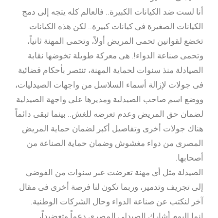
أنا لست ضد الكيانات الكبيرة.. فالعالم كله يتجه إلى دمج
الكيانات الصغيرة فى كيانات كبيرة.. لكن هذه الكيانات
تخضع لقوانين تحمى المريض أولاً، وتحمى المهنة ثانياً،
وتحمى صناعة الدواء!. هى معركة طويلة تخوضها نقابة
الصيادلة منذ سنوات لحماية المهنة، تنتصر بأحكام قضائية
فى جولات لإزالة أسماء السلاسل من واجهات الصيدليات،
ووضع اسم صاحب الصيدلية ومديرها على واجهة الصيدلية
لضمان حق المريض وعدم تعرضه للغش.. بينما تبقى دائماً
هناك جولات أخرى وتفاصيل أكبر لضمان حماية المريض
المصرى من دواء مغشوش وضمان حماية الصناعة من
أصحابها.
الصيدلة مثل أى مهنة تعرضت عبر سنوات من الفوضى
إلى تجريف وتدمير، وربما تكون لنا فرصة أخرى فى مقال
آخر لنكتب عن صناعة الدواء وحال الشركات الوطنية.
إنما اليوم أشارك الصيدلى المصرى دعماً وتعضيداً،