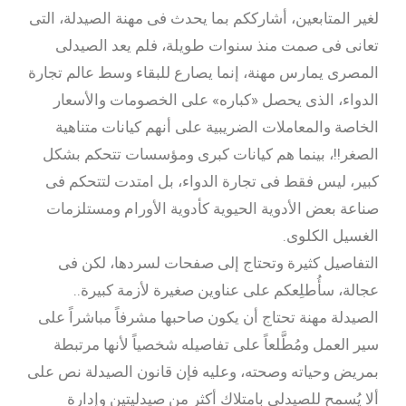
لغير المتابعين، أشارككم بما يحدث فى مهنة الصيدلة، التى
تعانى فى صمت منذ سنوات طويلة، فلم يعد الصيدلى
المصرى يمارس مهنة، إنما يصارع للبقاء وسط عالم تجارة
الدواء، الذى يحصل «كباره» على الخصومات والأسعار
الخاصة والمعاملات الضريبية على أنهم كيانات متناهية
الصغر!!، بينما هم كيانات كبرى ومؤسسات تتحكم بشكل
كبير، ليس فقط فى تجارة الدواء، بل امتدت لتتحكم فى
صناعة بعض الأدوية الحيوية كأدوية الأورام ومستلزمات
الغسيل الكلوى.
التفاصيل كثيرة وتحتاج إلى صفحات لسردها، لكن فى
عجالة، سأُطلِعكم على عناوين صغيرة لأزمة كبيرة..
الصيدلة مهنة تحتاج أن يكون صاحبها مشرفاً مباشراً على
سير العمل ومُطَّلعاً على تفاصيله شخصياً لأنها مرتبطة
بمريض وحياته وصحته، وعليه فإن قانون الصيدلة نص على
ألا يُسمح للصيدلى بامتلاك أكثر من صيدليتين وإدارة