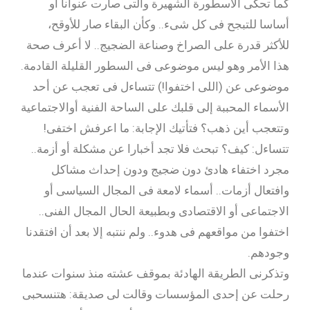
كما تحكى الأسطورة الشهيرة والتى صارت عنوانا أو
أساسا للتبجح فى كل شىء.. وكأن البقاء صار للأوقح،
للأكثر قدرة على الصراخ وصناعة الضجيج.. لا أعرف صحة
هذا الأمر وهو ليس موضوعى فى السطور القليلة القادمة.
موضوعى عن (اللى اختفوا!) تتساءل فى تعجب عن أحد
الأسماء المحببة إلى قلبك على الساحة الفنية أوالاجتماعية
وتتعجب أين ذهب؟ فتأتيك الإجابة: ما اعرفش اختفى!
تتساءل: كيف؟ تبحث فلا تجد أخبارا عن مشكلة أو أزمة..
مجرد اختفاء هادئ دون ضجيج ودون إحداث مشاكل
وافتعال أزمات.. أسماء لامعة فى المجال السياسى أو
الاجتماعى أو الاقتصادى وبطبيعة الحال المجال الفنى..
اختفوا من مواقعهم فى هدوء.. ولم ننتبه إلا بعد أن افتقدنا
وجودهم.
وتذكرنى الطريقة الهادئة بموقف عشته منذ سنوات عندما
رحلت عن إحدى المؤسسات وقالت لى صديقة: هتنسحبى