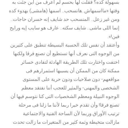
بسهولة كده؟ فقلت لها بحسم لم أعرف من أين جئت به
وقتها «مااسمهاش..هانسحب.. اسمها (هامشى) بهدوء كده
ومن غير زعل.. المنسحب حد شايف إنه خسران حاجات..
إنما اللى ماشى.. شايف سكته.. عارف هو سايب إيه ورايح
فين!».
وأعتقد أن نفس تلك الحسبة البسيطة تنطبق على كثيرين
من الوجوه التى نعرف أنها تستطيع أن تصنع فرقا ولكنها
اختفت واختارت تلك الطريقة الهادئة لتفادى خسائر
ممكنة كان من الممكن أن يسببها استمرارهم فى
مواقعهم- دون صلاحيات ودون حرية على المستوى
الشخصى والمهنى- والمثير للعجب أننا نفتقد معظم
الوجوه النبيلة ومعظم الشخصيات التى كنا نتوسم فيها أن
تصنع فرقا! وأن تقدم خيرا ربما لأننا ما زلنا فى مرحلة
ترتيب الأوراق وربما لأن الساحة الفنية والاجتماعية
مازالت متخبطة وثمة كثير من المتغيرات ما زالت تحدث