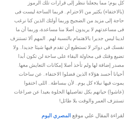
كل يوم؛ مما يجعلنا ننظر إلى قرارات تلك الرموز
(بالاختفاء) بكثير من الاحترام.. فربما الساحة ليست فى
حاجة إلى مزيد من الضجيج وربما أولئك الذين كنا نرغب
فى مساعدتهم لا يريدون أصلا منا مساعدة، وربما أن ما
لدينا ليس جديرا بالاهتمام بالنسبة لهم.. المهم ألا تستنزف
نفسك فى دوائر لا تستطيع أن تقدم فيها شيئا جديدا.. ولا
تضيع وقتك فى محاولة البقاء على ساحة لن تكون أبدا
مصدر إضافة لها ولم تأخذ أصلا إمكانات التعايش معها.
أحيانا أحسد هؤلاء الذين فضلوا الاختفاء.. عن ساحات
يموت فيها نبلاء كل يوم.. لأن ببساطة.. اللى اختفوا
(عاشوا) حياتهم بكل تفاصيلها الحلوة بعيدا عن صراعات
تستنزف العمر والوقت بلا طائل!
لقراءة المقال علي موقع
المصري اليوم