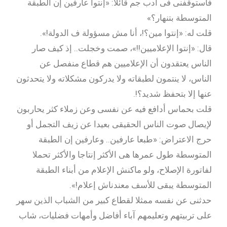
فاستوقفنى فى أدب جم قائلا: «إنتوا عارفين إن الطبقة
المتوسطة بتنهار؟»
قلت له: «إنتوا مين؟!، أنا مش مسؤولة ف الدولة!».
قال: «إنتوا الإعلاميين!!»، صمت وخجلت.. إذ كيف صار
الناس يعتقدون أن الإعلاميين هم قطاع منفصل عن
الناس، لا ينتمون لطبقاته ولا يدركون مشكلاته ولا يتحدثون
عنها إلا بتحفظ شديد؟!.
قلت بحماس أدافع فيه عن نفسى وعن زملاء كثر يحاربون
لإيصال صوت الناس الحقيقى بعيدا عن زيف التجمل أو
حرج الاعتراض: «طبعا عارفين.. وعارفين إن الطبقة
المتوسطة طول عمرها هى الأكثر إنتاجا والأكثر تحملا
لفاتورة الإصلاح، ولو ماكنش الإعلام من أبناء الطبقة
المتوسطة يبقى للأسف معندناش إعلام!».
حدثنى عن نفسه ممثلا لقطاع كبير من الشباب الذين سهر
على تربيتهم وتعليمهم آباء أفاضل وأمهات فضليات، شاب