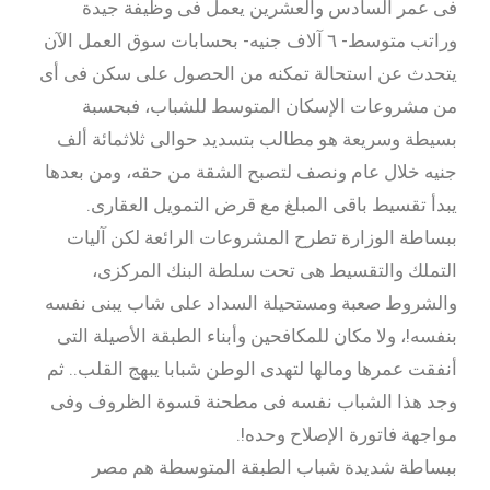
فى عمر السادس والعشرين يعمل فى وظيفة جيدة
وراتب متوسط- ٦ آلاف جنيه- بحسابات سوق العمل الآن
يتحدث عن استحالة تمكنه من الحصول على سكن فى أى
من مشروعات الإسكان المتوسط للشباب، فبحسبة
بسيطة وسريعة هو مطالب بتسديد حوالى ثلاثمائة ألف
جنيه خلال عام ونصف لتصبح الشقة من حقه، ومن بعدها
يبدأ تقسيط باقى المبلغ مع قرض التمويل العقارى.
ببساطة الوزارة تطرح المشروعات الرائعة لكن آليات
التملك والتقسيط هى تحت سلطة البنك المركزى،
والشروط صعبة ومستحيلة السداد على شاب يبنى نفسه
بنفسه!، ولا مكان للمكافحين وأبناء الطبقة الأصيلة التى
أنفقت عمرها ومالها لتهدى الوطن شبابا يبهج القلب.. ثم
وجد هذا الشباب نفسه فى مطحنة قسوة الظروف وفى
مواجهة فاتورة الإصلاح وحده!.
ببساطة شديدة شباب الطبقة المتوسطة هم مصر