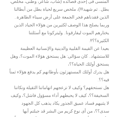
المنسى فى إحدى قصائده (شاب، شاعر، وطنى، مخلص،
بطل.. ثم شهيد!!!)، ملخص سريع لحياة بطل من أبطالنا
الذين فقدناهم فجر الجمعة على أرض سيناء الطاهرة..
وربما يصلح هذا الوصف لكثيرين من هؤلاء الجياد الذين
يختارهم الموت ليفارقونا.. وليتركونا مع أسئلتنا
الكثيرة؟؟!!.
بعيدا عن القيمة القلبية والدينية والإنسانية العظيمة
للاستشهاد.. كان سؤالى: هل يستحق هؤلاء الموت؟، وهل
يستحق أولئك الحياة؟؟،
هل يدرك أولئك المستهزئون بأوطانهم كم يدفع هؤلاء ثمناً
فيه؟؟.
هل نستحقهم؟ وكيف لا تزعجهم اتهاماتنا الثقيلة ونكاتنا
السخيفة؟؟، كيف لا يحبطهم أداء مسؤول فاشل؟، وكيف
لا يثنيهم فساد عميق الجذور يكاد يذهب كل الجهود
سدى؟؟، من أى نوع كريم من البشر قد جبلتم أيها