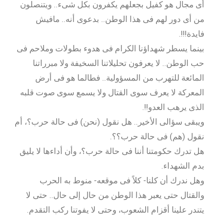
أى مجال هو كفيل بجعلهم يكفرون بكل شىء.. ويتنصلون
من أى دور لهم فى هذا الوطن.. بدعوى أنه.. مافيش
فايدة!!!.
بينما يسطر شهداؤنا الكرام فى هدوء بطولات وملاحم فى
حب الوطن.. لا يعرفون تحليلاتنا السخيفة ولا مبرراتنا
المائعة للتهرب من المسؤولية.. فطالما هو فى أرض
المعركة لا يعرف سوى القتال ولا يسمع سوى صوت قلبه
الذى يرهب العدو!!.
ويبقى سؤالى الأخير.. هل نقول (نحن) فى حالة حرب؟، أم
نقول (هم) فى حالة حرب؟؟.
هل تدرك حكومتنا أننا فى حالة حرب؟، وأن أداءها لا يليق
بدم الشهداء.
وهل ندرك أن كلنا- كلاً فى موقعه- منوط به الحرب
والقتال حتى يعبر هذا الوطن من حال إلى حال.. حتى لا
يتندر علينا أقزام الشعوب، وحتى لا يفوتنا ركب التقدم.