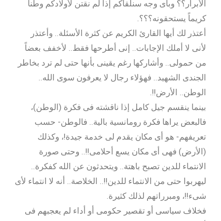
الأبرار؟؟ وبأى وجه سنلقاكم إذا لم نقتن لأولادكم وطناً
كريماً يستحقونه؟؟؟.
أعتذر لك أيها القارئ الكريم عن كثرة الأسئلة.. وأعتذر
لأنى لا أملك الإجابات.. إنى أطرحها فقط.. لأخفف بعضاً
من حمولى.. وأشاركها رغم يقينى بأنها حتى لم ترد بخاطر
الجندى الشهيد.. فهؤلاء رجال لا يعرفون سوى الله..
الوطن.. الأرض!!.
بينما ينقسم جيل كامل إذا ناقشته فى فكرة (الوطن)،
فالبعض يراها فكرة رومانسية بالية.. فالوطن- حسب
تعريفهم- هو أى مكان يقدم لى خدمة جيدة!، وكذلك
(الأرض) فهى أى مكان يسع أحلامى!!.. وحتى صورة
الانتماء للدين تصبح باهتة.. ويتحدثون عن الله كفكرة..
ليهربوا حتى من الانتماء للدين!!.. الخلاصة.. أنه لا انتماء لأى
شىء!!، ومبرراتهم لذلك كثيرة.
فخلاف سياسى أو تقصير حكومى أو أداء لم يعجبهم فى