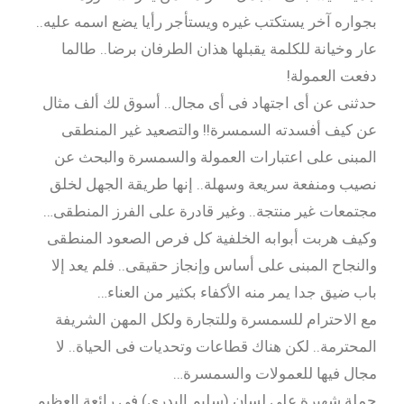
بجواره آخر يستكتب غيره ويستأجر رأيا يضع اسمه عليه..
عار وخيانة للكلمة يقبلها هذان الطرفان برضا.. طالما
دفعت العمولة!
حدثنى عن أى اجتهاد فى أى مجال.. أسوق لك ألف مثال
عن كيف أفسدته السمسرة!! والتصعيد غير المنطقى
المبنى على اعتبارات العمولة والسمسرة والبحث عن
نصيب ومنفعة سريعة وسهلة.. إنها طريقة الجهل لخلق
مجتمعات غير منتجة.. وغير قادرة على الفرز المنطقى…
وكيف هربت أبوابه الخلفية كل فرص الصعود المنطقى
والنجاح المبنى على أساس وإنجاز حقيقى.. فلم يعد إلا
باب ضيق جدا يمر منه الأكفاء بكثير من العناء…
مع الاحترام للسمسرة وللتجارة ولكل المهن الشريفة
المحترمة.. لكن هناك قطاعات وتحديات فى الحياة.. لا
مجال فيها للعمولات والسمسرة…
جملة شهيرة على لسان (سليم البدرى) فى رائعة العظيم