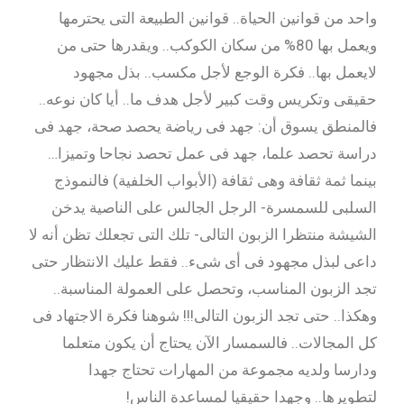
واحد من قوانين الحياة.. قوانين الطبيعة التى يحترمها
ويعمل بها 80% من سكان الكوكب.. ويقدرها حتى من
لايعمل بها.. فكرة الوجع لأجل مكسب.. بذل مجهود
حقيقى وتكريس وقت كبير لأجل هدف ما.. أيا كان نوعه..
فالمنطق يسوق أن: جهد فى رياضة يحصد صحة، جهد فى
دراسة تحصد علما، جهد فى عمل تحصد نجاحا وتميزا…
بينما ثمة ثقافة وهى ثقافة (الأبواب الخلفية) فالنموذج
السلبى للسمسرة- الرجل الجالس على الناصية يدخن
الشيشة منتظرا الزبون التالى- تلك التى تجعلك تظن أنه لا
داعى لبذل مجهود فى أى شىء.. فقط عليك الانتظار حتى
تجد الزبون المناسب، وتحصل على العمولة المناسبة..
وهكذا.. حتى تجد الزبون التالى!!! شوهنا فكرة الاجتهاد فى
كل المجالات.. فالسمسار الآن يحتاج أن يكون متعلما
ودارسا ولديه مجموعة من المهارات تحتاج جهدا
لتطويرها.. وجهدا حقيقيا لمساعدة الناس!