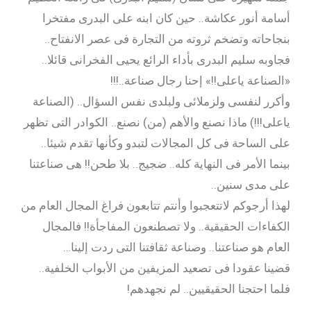
أسامة أنور عكاشة.. حين كان ابنه على البدرى مفتخرا
بنجاحاته وتضخم ثروته من التجارة فى عصر الانفتاح..
فجاوبه سليم البدرى بأداء الرائع يحيى الفخرانى قائلا..
«الصناعة ياعلى!!» إحنا رجال صناعة..!!!
وأكرر لنفسى ولزملائى ولبلدى نفس السؤال.. (الصناعة
ياعلى!!!) ماذا نصنع والأهم (من) نصنع.. الكوادر التى تظهر
على الساحة فى كل المجالات لتبدو وكأنها تقدم شيئا..
بينما الأمر فى النهاية كله.. ضجيج.. بلا طحن!! هى صناعتنا
على مدى سنين..
لهذا أرجوكم لاتتعجبوا وأنتم تتابعون فراغ المجال العام من
الكفاءات الحقيقية.. ولا تصطنعون المفاجأة!! فالمجال
العام هو صناعتنا.. وصناعة ثقافتنا التى ردت إلينا…
قضينا عقودا فى تصعيد المزيفين من الأبواب الخلفية..
فلما احتجنا الحقيقيين.. لم نجهدهم!