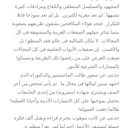
المجهود والتسلسل المنطقى والكفاح ومرادفات كثيرة
تشبهها.. لم تعد مغرية لكثيرين.. بل لم تعد نموذجا قابلا
للتكرار.. فتجد هؤلاء المكافحين يشقون طريقهم بصعوبة
بينما تتناثر حولهم الصفقات الغريبة والمشبوهة فى كل
المجالات.. لا مكان للمثالية فى عالم فقد المنطق! بل
والأقسى.. إن صفقات الأبواب الخلفية فى كل المجالات
ضيقت الفرص على من رفضوا تلك الطريقة وتمسكوا
بالمسارات الشرعية للأمور..
حدثنى عن شعور طالب الماجيستير والدكتوراه الذى
اجتهد سنين لينالها فى مجال ما.. ثم يأتى شخص من آخر
الصف ويشترى شهادة (مضروبة) من إحدى الجامعات
يحصل بموجبها على كل الامتيازات الأدبية وأحيانا العملية!
طالما دفعت العمولة!
حدثنى عن كاتب موهوب يحترم قراءه ويقتل ألف فكرة
جميلة ليستبقى الأجمل احتراما لمن يقرأ سطوره..