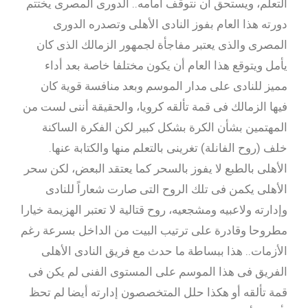
التعلم، ويستحق أن نتوقف أمامه.. الدورى المصرى يختتم
دورته هذا العام بفوز النادى الأهلى وتصدره الدورى
المصرى والذى يعتبر مفاجأة لجمهور الزمالك الذى كان
يأمل ويتوقع هذا العام أن يكون مختلفا خاصة بعد أداء
مميز للنادى على مدار الموسم وبعد منافسة قوية كان
فيها الزمالك فى قمة تألقه كرويا، والحقيقة أننى لست من
المهتمين بشأن الكرة بشكل كبير لكن الفكرة الساكنة
خلف (روح الفانلة) تغرينى بالتعلم منها والكتابة عنها.
الأهلى بالطبع لا يفوز بالسحر كما يعتقد البعض، لكن سحر
الأهلى يكمن فى تلك الروح التى صارت شعاراً للنادى
وإدارته ولاعبيه ومشجعيه، روح قتالية لا تعتبر الهزيمة خيارا
مطروحا وقادرة على ترتيب البيت من الداخل بسرعة رغم
الأزمات.. هذا ببساطة ما حدث مع فريق النادى الأهلى
الفريق فى هذا الموسم على المستوى الفنى لم يكن فى
قمة تألقه أو هكذا حلل المتخصصون إدارته أيضا لم تحظ