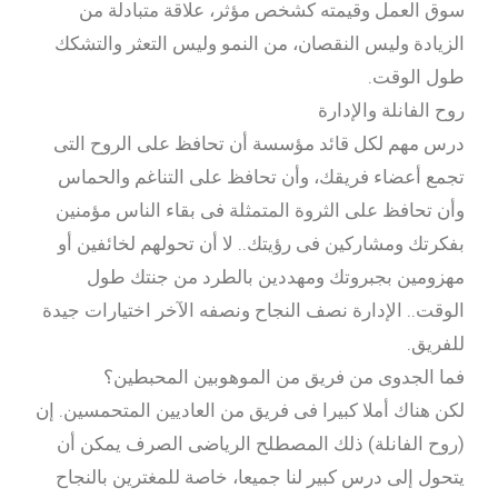
سوق العمل وقيمته كشخص مؤثر، علاقة متبادلة من
الزيادة وليس النقصان، من النمو وليس التعثر والتشكك
طول الوقت.
روح الفانلة والإدارة
درس مهم لكل قائد مؤسسة أن تحافظ على الروح التى
تجمع أعضاء فريقك، وأن تحافظ على التناغم والحماس
وأن تحافظ على الثروة المتمثلة فى بقاء الناس مؤمنين
بفكرتك ومشاركين فى رؤيتك.. لا أن تحولهم لخائفين أو
مهزومين بجبروتك ومهددين بالطرد من جنتك طول
الوقت.. الإدارة نصف النجاح ونصفه الآخر اختيارات جيدة
للفريق.
فما الجدوى من فريق من الموهوبين المحبطين؟
لكن هناك أملا كبيرا فى فريق من العاديين المتحمسين. إن
(روح الفانلة) ذلك المصطلح الرياضى الصرف يمكن أن
يتحول إلى درس كبير لنا جميعا، خاصة للمغترين بالنجاح