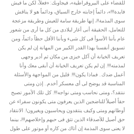
للقضاء على البيروقراطية»، فيجاوبك: «فعلاً، لكن ما فيش
فايدة!!!»، دائماً إجابته خارج السياق، ودائماً هو لا يناقش
سوى المذمة!!، إنها طريقة سامة للعيش وطريقة مزعجة
للتعامل، الحقيقة أنى أغار لبلادى من كل ما أرى من شعور
عام بأننا الأسوأ فى كل شىء وبأننا الأقل حظاً دائماً، ومن
تسويق أنفسنا بهذا القدر الكبير من المهانة إن لم يكن
تعريف الخيانة أن آكل خبزى من مكان ثم أدير وجهى
لمذمته!!!. إن لم يكن تعريف الخيانة أن أبقى معك وأنا
أعمل ضدك.. فماذا يكون!!!. قليل من المواجهة والأسئلة
المناسبة قد يوضح لى أى معسكر أخدم.. إذن ومتى
ننتقد؟، ومتى نحاسب ومتى نواجه!!!. كل تلك الأمور تصبح
حقاً أصيلاً للناضجين الذين يعرفون متى يكونون سفراء عن
أوطانهم ومتى وكيف ينتقدون ويحاسبون ويغيرون!. الانتقاد
حق أصيل للأصدقاء الذين تثق فى حبهم وإخلاصهم!!!، بينما
لا يعنى سوى المذمة إن أتاك من كاره أو موتور على طول