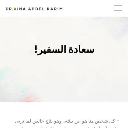
سعادة السفير!
– كل شخص منا هو ابن بيئته.. وهو نتاج خالص لما تربى