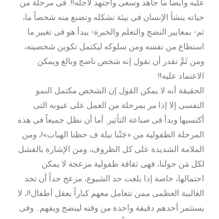
عليه وأيضاً ما جاهد وسعى واجتهد لأجله!!. فى مرحلة من
حياته ينشأ الإنسان فى بيئة تشكله وتصنع منه شخصاً ما،
ثم- بمعايير النضج والتعلم والخبرة- يبدأ هو فى تغيير ما
استطاع من نفسه ومن سلوكه ليكتمل تكوين شخصيته،
ومن ثَمَّ نقدر أن نقول إنه شخص ناضج وبالغ ويمكن
الاعتماد عليه!!.
الحقيقة أنه لا يمكن القول إن الشخص مكتمل النمو
النفسى إلا إذا مر بمرحلة من العمل على عيوبه التى
أكتسبها وبدأ فى صناعة التأثير. أما أن نظل جميعاً فى هذه
المرحلة الطفولية من «جَتْنا نيلة ف حظنا الهباب»!، ومن
الملامة الشديدة على كل الظروف، ومن الإشارة بالفشل
لكل مَن حولنا، فهى ثقافة طفولية مزعجة لا يمكن
احتمالها، خاصة إذا بلغت حد الشيوع، مزعج جداً أن تجد
الغالبية العظمى ممن تتعامل معهم كباراً بعقل أطفال!!، لا
يستثمر أحدهم دقيقة واحدة من وقته لينضج ويفهم.. وفى