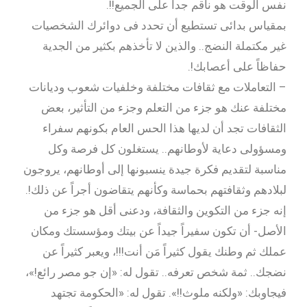
نفس الوقت هو ناقم جداً على الجميع!!.
بمقياس بدائى تستطيع أن تحدد فى دوائرك الشخصيات
غير مكتملة النضج.. والذين لا تأخذهم بكثير من الجدية
حفاظاً على أعصابك!.
– التعاملات مع ثقافات مختلفة وخلفيات شعوب وديانات
مختلفة عنك هو جزء من التعلم وجزء من التأثير، بعض
الثقافات تجد أن لديها هذا الحس العام بكونهم سفراء
ومسؤولى دعاية لأوطانهم.. يستغلون كل فرصة وكل
مناسبة لتقديم فكرة جيدة ينسبونها إلى أوطانهم، يروجون
لبلادهم وثقافتهم بحماسة وكأنهم يتقاضون أجراً عن ذلك!.
إنه جزء من التكوين والثقافة، ودعنى أقل هو جزء من
الأصل- أن تكون سفيراً جيداً عن بيتك ومؤسستك ومكان
عملك ثم وطنك يقول كثيراً مَن أنت!!!، ويعبر كثيراً عن
نضجك.. ثمة شخص تعرفه.. تقول له: «إن جو مصر رائع!»،
فيجاوبك: «ولكنه ملوث!!». تقول له: «الحكومة تجتهد