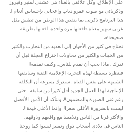
على الإطلاق، وكل علاقتى بالغناء هى عشقى لمنير وفيروز
وذكرياتى مع صوت عمرو دياب وإعجابى بإحساس أنغام!!.
هذا البرنامج ذكرنى بما ينقص هذا الوطن من تطبيق مثل
غربى شهير معناه «افعلها مرة واحدة، افعلها بطريقة
صحيحة!»،
نحتاج فى كثير من الأحيان إلى العديد من التجارب والكثير
من الخيبات والكثير من محاولات اختراع العجلة قبل أن
ندرك.. ماذا يجب أن نقدم للناس.. وكيف نقدمه!!.
فبنظرة بسيطة لهذه التجربة الإعلامية الفنية وسابقتها
الشبيهة على نفس القناة.. ستدرك بسرعة أن التكلفة
الإنتاجية لهذا العمل الجديد أقل كثيرا من سابقه.. حتى
رغم غنى الصورة والمضمون!!، ونتأكد أن الأمور الأفضل
ليست بالضرورة الأغلى سعرا!! وإنما الأعلى قيمة!!،
والأكثر قربا من الناس وتلامسا مع واقعهم وذوقهم.
الناس فى بلادى أصحاب ذوق وتمييز ليسوا كما روجنا