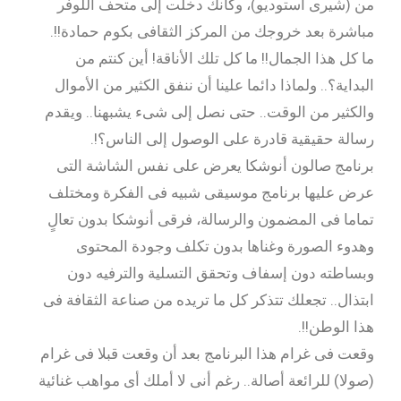
من (شيرى أستوديو)، وكأنك دخلت إلى متحف اللوفر
مباشرة بعد خروجك من المركز الثقافى بكوم حمادة!!.
ما كل هذا الجمال!! ما كل تلك الأناقة! أين كنتم من
البداية؟.. ولماذا دائما علينا أن ننفق الكثير من الأموال
والكثير من الوقت.. حتى نصل إلى شىء يشبهنا.. ويقدم
رسالة حقيقية قادرة على الوصول إلى الناس؟!.
برنامج صالون أنوشكا يعرض على نفس الشاشة التى
عرض عليها برنامج موسيقى شبيه فى الفكرة ومختلف
تماما فى المضمون والرسالة، فرقى أنوشكا بدون تعالٍ
وهدوء الصورة وغناها بدون تكلف وجودة المحتوى
وبساطته دون إسفاف وتحقق التسلية والترفيه دون
ابتذال.. تجعلك تتذكر كل ما تريده من صناعة الثقافة فى
هذا الوطن!!.
وقعت فى غرام هذا البرنامج بعد أن وقعت قبلا فى غرام
(صولا) للرائعة أصالة.. رغم أنى لا أملك أى مواهب غنائية