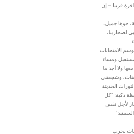
فرة قريبا – إن
، جوها جميل..
بى لصحارينا،
.
وسم الامتحانات
لمستقبل ومساء
عها ولا أجد ما
يوهات، وشجعتنى
الثورات الحديثة
لاحظة ذكية: “كل
مار لأجل نفس
لمستبد”
وهات لحرب