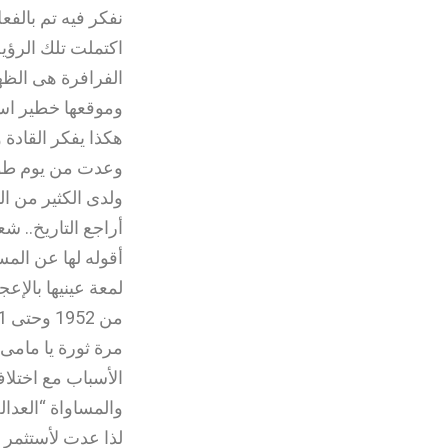
نفكر فيه تم بالفع
اكتملت تلك الرؤية
الفرافرة هى الظهي
وموقعها خطير استر
هكذا يفكر القادة
وعدت من يوم طويل
ولدى الكثير من ال
أراجع التاريخ.. شع
أقوله لها عن المس
لمعة عينيها بالإعج
مرة ثورة يا مامى
الأسباب مع اختلا
والمساواة “العدالة
لذا عدت لأستثمر 