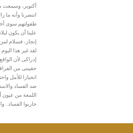
أكتوبر، وسمعت معى
انتصرنا وأنه ما ز
طفولتهم سوى أخبا
علينا أن يكون لب
إنجاز، فسلام لمن 
لقد غير هذا اليوم
إدراكى لأن الواقع
حقيبتى من الفراف
انحيازا للأمل واح
ضد الفساد والاسته
اللمعة من عيون أبن
حاربوا الفساد.. وا