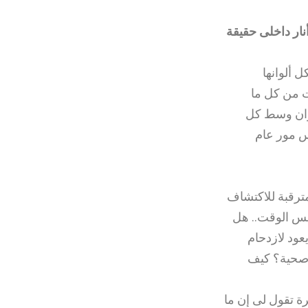
ار داخلى حقيقة
 أن أرى الحياة بكل ألوانها
نت من كل ما
ألوان وسط كل
اس مور عام
مترقبة للاكتشاف
فس الوقت.. هل
عود لازدحام
 صحية؟ كيف
رة تقول لى إن ما