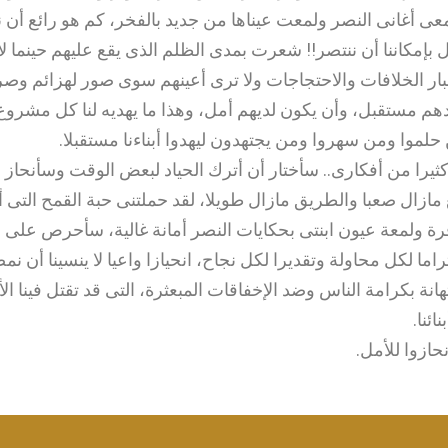
 أغانى النصر ولمعت عيناها من جديد بالفخر، كم هو رائع أن نحكى
ال بإمكاننا أن ننتصر!! شعرت بمدى الظلم الذى يقع عليهم حينما ل
ر الخلافات والاحتجاجات ولا ترى أعينهم سوى صور لهزائم و
لادهم مستقبل، وأن يكون لديهم أمل، وهذا ما يهديه لنا كل مشر
حلموا ومن سهروا ومن يجتهدون ليهدوا أبناءنا مستقبلا.
 كثيرا من أفكارى.. سأختار أن أترك الحياد لبعض الوقت وسأنحاز 
 مازال صعبا والطريق مازال طويلا، لقد حملتنى حبة القمح التى
رة ولمعة عيون ابنتى بحكايات النصر أمانة غالية، سأحرص على أ
تراما لكل محاولة وتقديرا لكل نجاح، انحيازا واعيا لا ينسينا أن 
انة بكرامة الناس وضد الإخفاقات المبعثرة، التى قد تقتل فينا 
ائنا.
نحازوا للأمل.