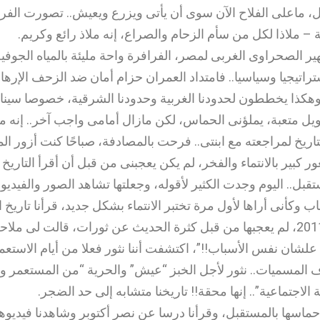
ل، ماعلى الفلاح الآن سوى أن يأتى ويزرع ويعيش.. تصورت الفرا
 – ملاذا لكل من سأم الزحام والصراع، إنه ملاذ رائع وكريم.
ر الصحراوى الغربى لمصر، الفرافرة واحة مليئة بالمياه الجوفية
اتيجيا وسياسيا.. فامتداد العمران حزام أمان ضد الزحف الإرها
 وهكذا يخططون لحدودنا الغربية وحدودنا الشرقية، خصوصا سيناء
 متعبة، يملؤنى الحماس، لكن مازال أمامى واجب آخر.. إنه م
تاريخ لمراجعته مع ابنتى.. فرحت بالمصادفة، صباحًا كنت أزور ا
ور كبير بالانتماء والفخر، لم يكن يعجبنى من قبل أن أقرأ التاريخ م
تقبل.. اليوم وجدت الكثير لأقوله، وجعلتها تشاهد الصور والفيد
اب وكأنى أراها لأول مرة تختبر الانتماء بشكل جديد، قرأنا تاريخ 
من 1952 وحتى 2011، لم يعجبها من قبل كثرة الحديث عن ثورات، قالت لى م
 علشان نفس الأسباب!!”، اكتشفت أننا نثور فعلا من أيام الاستع
ف المسميات.. نثور لأجل الخبز “عيش” والحرية “من المستعمر وا
 الاجتماعية”.. إنها محقة!! تاريخنا متشابه إلى حد الضجر.
حماسها بالمستقبل، وقرأنا درسا عن نصر أكتوبر وشاهدنا فيدي