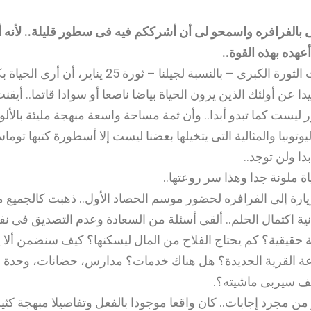
الفرافره واسمحو لى أن أشرككم فيه فى سطور قليلة.. لأنه أن
أعهده بهذه القوة..
تعلمت من سنوات الثورة الكبرى – بالنسبة لجيلنا – ثورة 25 يناير،
ا عن أولئك الذين يرون الحياة بياضا ناصعا أو سوادا قاتما.. أيق
ور ليست كما تبدو أبدا.. وأن ثمة مساحة واسعة مبهجة مليئة بال
ليوتوبيا والمثالية التى يتخيلها بعضنا ليست إلا أسطورة كتبها توم
ياة ملونة جدا وهذا سر روعتها..
زيارة إلى الفرافره لحضور موسم الحصاد الأول.. ذهبت كالجميع 
ة اكتمال الحلم.. ألقى أسئلة من السعادة وعدم التصديق فى ن
ة حقيقية؟ كم يحتاج الفلاح من المال ليسكنها؟ كيف سنضمن ألا ي
وعة القرية الجديدة؟ هل هناك خدمات؟ مدارس، حضانات، وحدة
ف سيربى ماشيته؟.
ر من مجرد إجابات.. كان واقعا موجودا بالفعل وتفاصيلا مبهجة كثي