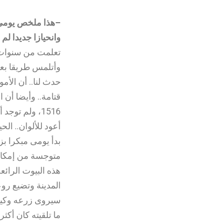
–هذا ملخص يومى ب
وانحيازا جديدا لم 
وأتلمس طريقا بعيد
حدث لنا.. أن الأم
قتامة.. وأيضا أن ا
1516، ولم توجد أبدا ولن توجد..
أعود للألوان.. الح
بدأ يومى مبكرا ب
متوجسة من إمكاني
هذه البيوت الرائع
المدينة وتضيع ر
سيروى زرعه وكي
ما تلقيته كان أكث