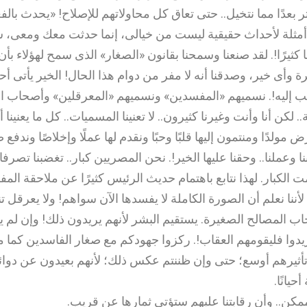
كثر بعدًا مما نتخيل.. حتى تعاق كل محاولاتهم للإصلاح! «يحدث بالف
أمثلة لأحداث حقيقية ليست من خيالى، إنما حدثت معك ومعى، ش
ا كثيرًا!. لقد صنعنا وسمحنا بقانون «الصغار» الذى سمح لهؤلاء بأ
أى خير، وصدقنا أنه لا مفر من دوام هذا الحال! الخير يأتى أحيانً
هب إليه!. نسميهم «المفسدين» ونسميهم «المعرقلين» وأصحاب 
. لكن أنا وأنت وغيرنا كثيرون.. لا تعنينا المسميات.. كل ما يعنينا 
 مولدًا ومنتمون إليها قلبًا وحبًا ونقدم لها عملًا وإخلاصًا وندفع ض
ا وعملنا.. وحقنا عليها الخير!. نحن المصريين كبار.. تغضبنا تصرف
مت الكبار. لهذا نتابع باهتمام حديث الرئيس كثيرًا عن ملاحقة الم
 لأننا نعلم أن الصورة الكاملة لا يفسدها الآن سواهم! ولا يعرقل ت
المصالح الصغيرة. يستقيم البشر لأنهم يريدون ذلك! وإن لم يري
ريدوا فليقومهم العقاب!. ركزوا جهودكم مع صغار الفاسدين كما م
يرهم أوسع؛ حتى وإن ظننتم عكس ذلك؛ لأنهم بعيدون عن دوائر
أحيانًا
.
ممكن.. وأن رقابتنا عليهم ستؤتى ثمارها عن قريب
.