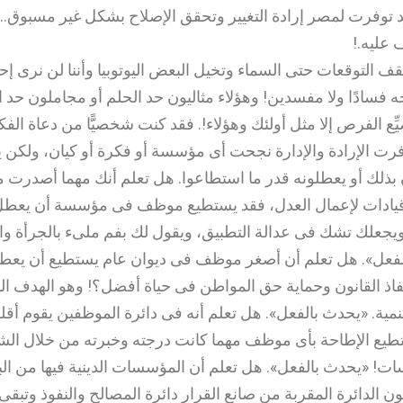
د توفرت لمصر إرادة التغيير وتحقق الإصلاح بشكل غير مسبوق.. و
 عليه
!.
ف التوقعات حتى السماء وتخيل البعض اليوتوبيا وأننا لن نرى إح
 فسادًا ولا مفسدين! وهؤلاء مثاليون حد الحلم أو مجاملون حد 
يِّع الفرص إلا مثل أولئك وهؤلاء!. فقد كنت شخصيًّا من دعاة الفكر
فرت الإرادة والإدارة نجحت أى مؤسسة أو فكرة أو كيان، ولكن ي
 بذلك أو يعطلونه قدر ما استطاعوا. هل تعلم أنك مهما أصدرت م
يادات لإعمال العدل، فقد يستطيع موظف فى مؤسسة أن يعطل
يجعلك تشك فى عدالة التطبيق، ويقول لك بفم ملىء بالجرأة وال
لفعل». هل تعلم أن أصغر موظف فى ديوان عام يستطيع أن يعط
نفاذ القانون وحماية حق المواطن فى حياة أفضل؟! وهو الهدف ال
ية. «يحدث بالفعل». هل تعلم أنه فى دائرة الموظفين يقوم أقله
يع الإطاحة بأى موظف مهما كانت درجته وخبرته من خلال الشا
ات! «يحدث بالفعل». هل تعلم أن المؤسسات الدينية فيها من ال
ون الدائرة المقربة من صانع القرار دائرة المصالح والنفوذ وتبقى 