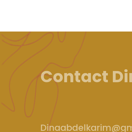
Contact D
Dinaabdelkarim@gm