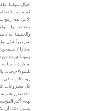
أجيال سبقتنا، فلق
كمصريين لا نختلف
الأمر الذى رفع سق
محبطين ولن نواجه
والحقيقة أنه لا يض
تفترض أنه إن توا
صغارًا لا يسمحون
ومهما غيرت من ق
يمطرك بالسلبية و
للشو؟! «يحدث با
رؤية الدولة فى إ
كل مشروعات التنم
«العصفورة» ويستط
تهدم أكبر المؤسس
يضمن دائمًا أن تك