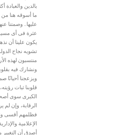
بالدين والعبادة أ
ما أسوقه هنا من 
عليها.. وصمتنا عنه
عثرة فى أى مسيرة و
يكون علينا أن نذ
تشويه نجاح الدولة.
منتسبون لهذه الأرض
ونشارك فيه بقلوبن
ويزعجنا أحيانًا ص
قلوبنا ثبات رؤيته،
الكبرى سوى أصحاب 
الرقابة، وإن لم ي
فظلمهم أقسى وتأث
الإعلامية والإدارية 
أصدق أن التغيير 