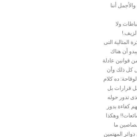
الأجمل أننا
باطات ولا
الزيف
!.
ة المثالية التى
بدو أن هناك
ن قوانين عادلة
 كل ذلك وأن
وقاحة: ده كلام
ل قرارات بل
ذى تدور حوله
م كفاءة بدور
ئعات!! وهكذا
بصاصين ما
دوائر المهتمين