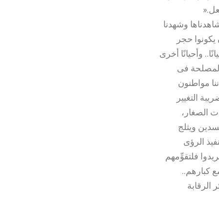
عل
».
اهدناها وشهدنا
ن يكونوا حجر
ا.. وأحيانًا أخرى
المصلحة فى
أننا مواطنون
ريبة التغيير
ات الصغار،
فسدين ويثلج
نفيذ الرؤى
دوا فلتقوِّمهم
ع كبارهم..
 الرقابة