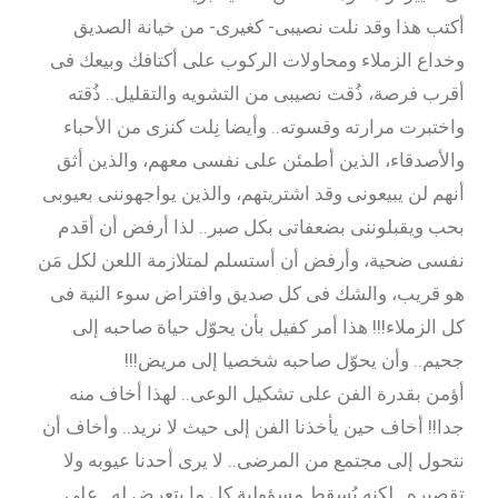
أكتب هذا وقد نلت نصيبى- كغيرى- من خيانة الصديق
وخداع الزملاء ومحاولات الركوب على أكتافك وبيعك فى
أقرب فرصة، ذُقت نصيبى من التشويه والتقليل.. ذُقته
واختبرت مرارته وقسوته.. وأيضا نِلت كنزى من الأحباء
والأصدقاء، الذين أطمئن على نفسى معهم، والذين أثق
أنهم لن يبيعونى وقد اشتريتهم، والذين يواجهوننى بعيوبى
بحب ويقبلوننى بضعفاتى بكل صبر.. لذا أرفض أن أقدم
نفسى ضحية، وأرفض أن أستسلم لمتلازمة اللعن لكل مَن
هو قريب، والشك فى كل صديق وافتراض سوء النية فى
كل الزملاء!!! هذا أمر كفيل بأن يحوّل حياة صاحبه إلى
جحيم.. وأن يحوّل صاحبه شخصيا إلى مريض!!!
أؤمن بقدرة الفن على تشكيل الوعى.. لهذا أخاف منه
جدا!! أخاف حين يأخذنا الفن إلى حيث لا نريد.. وأخاف أن
نتحول إلى مجتمع من المرضى.. لا يرى أحدنا عيوبه ولا
تقصيره.. لكنه يُسقط مسؤولية كل ما يتعرض له.. على