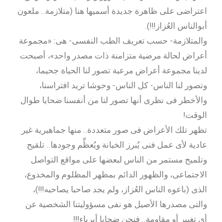
اعتراضى على ظاهرة جديدة أسميها هنا (متلازمة.. ملعون
أبوالناس العُزاز!!!).
والمتلازمة- حسب تعريف الطب النفسى- هى: «مجموعة
أعراض لحالة مرضية متزامنة ذات مصدر واحد»، أصبحت
لدينا مجموعة أعراض مرعبة تصور لنا الحياة جحيما،
وتصور لنا الناس- كل الناس- وحوشا تريد افتراسنا،
والأخطر فى نظرى أنها تصور لنا من أنفسنا ضحايا طوال
الوقت!
تظهر تلك الأعراض فى صور متعددة.. منها جماهيرية غير
عادية لأى عمل فنى يُبرز الخيانة ويُعظِّم وجودها.. تلقيح
وتلميح مستمر من الناس لبعضها على مواقع التواصل
الاجتماعى، والظهور الدائم بمظهر المظلوم والمخدوع،
الذى (باعوه الناس العُزاز، ولم يجد صاحبا يصاحبه!!!)،
والتى مصدرها الأصيل هو نفى مسؤوليتنا الشخصية عن
أى تغيير أو مقاومة.. فنحن ضحايا أبرياء!!!