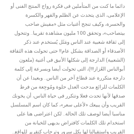
دائما ما كنت من المتأملين فى فكرة رواج المنتج الفنى أو
الإعلامى، الذى يتحدث عن الظلم والقهر والكسرة
والحسرة، وكيف تنجح أغنيات مثل «مفيش صاحب
بيتصاحب»، وتحقق 100 مليون مشاهدة تقريبا.. وتتحول
إلى ثقافة شعبية عند الناس ومَثَل يُستخدم عند ذكر
الأصدقاء أو الصداقة بشكل عام!! حتى تحولت هذه الثقافة
(الشعبية) الدارجة إلى شكلها الأنيق فى أغنية (ملعون
أبوالناس العُزاز!!!)، التى تحولت أيضا وبسرعة إلى كلمة
دارجة متكررة عند قطاع آخر من الناس.. وبعيدا عن أن
الكلمات للرائع مدحت العدل حلوة ومُوجِعة من فرط
صدقها لأنها تحدث فعلا وتتكرر فى حياة الناس، أن يخونك
القريب وأن يبيعك «لأعلى سعر»، كما كان اسم المسلسل
مناسبا أيضا لوصف تلك الحالة.. لكن اعتراضى هنا على
استخدام تلك الكلمات كافتراض بديهى للخيانة من
القريب واستقبالنا لها بكل سرور وترحاب كتقرير للواقع..