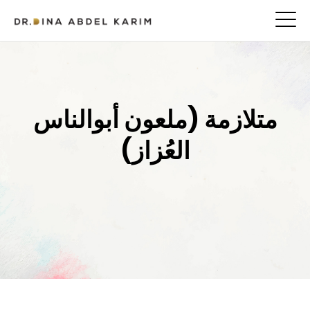
متلازمة (ملعون أبوالناس
العُزاز)