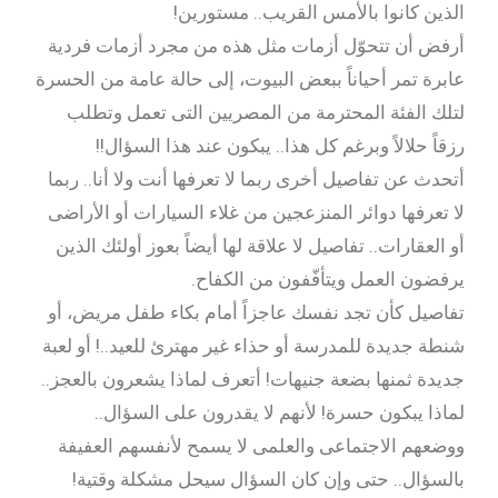
الذين كانوا بالأمس القريب.. مستورين!
أرفض أن تتحوّل أزمات مثل هذه من مجرد أزمات فردية
عابرة تمر أحياناً ببعض البيوت، إلى حالة عامة من الحسرة
لتلك الفئة المحترمة من المصريين التى تعمل وتطلب
رزقاً حلالاً وبرغم كل هذا.. يبكون عند هذا السؤال!!
أتحدث عن تفاصيل أخرى ربما لا تعرفها أنت ولا أنا.. ربما
لا تعرفها دوائر المنزعجين من غلاء السيارات أو الأراضى
أو العقارات.. تفاصيل لا علاقة لها أيضاً بعوز أولئك الذين
يرفضون العمل ويتأفّفون من الكفاح.
تفاصيل كأن تجد نفسك عاجزاً أمام بكاء طفل مريض، أو
شنطة جديدة للمدرسة أو حذاء غير مهترئ للعيد..! أو لعبة
جديدة ثمنها بضعة جنيهات! أتعرف لماذا يشعرون بالعجز..
لماذا يبكون حسرة! لأنهم لا يقدرون على السؤال..
ووضعهم الاجتماعى والعلمى لا يسمح لأنفسهم العفيفة
بالسؤال.. حتى وإن كان السؤال سيحل مشكلة وقتية!