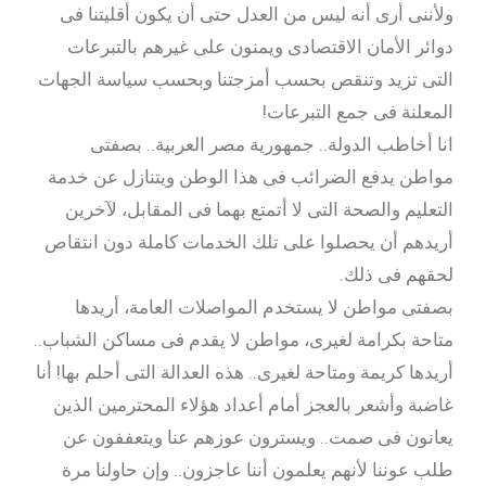
ولأننى أرى أنه ليس من العدل حتى أن يكون أقليتنا فى
دوائر الأمان الاقتصادى ويمنون على غيرهم بالتبرعات
التى تزيد وتنقص بحسب أمزجتنا وبحسب سياسة الجهات
المعلنة فى جمع التبرعات!
انا أخاطب الدولة.. جمهورية مصر العربية.. بصفتى
مواطن يدفع الضرائب فى هذا الوطن ويتنازل عن خدمة
التعليم والصحة التى لا أتمتع بهما فى المقابل، لآخرين
أريدهم أن يحصلوا على تلك الخدمات كاملة دون انتقاص
لحقهم فى ذلك.
بصفتى مواطن لا يستخدم المواصلات العامة، أريدها
متاحة بكرامة لغيرى، مواطن لا يقدم فى مساكن الشباب..
أريدها كريمة ومتاحة لغيرى.. هذه العدالة التى أحلم بها! أنا
غاضبة وأشعر بالعجز أمام أعداد هؤلاء المحترمين الذين
يعانون فى صمت.. ويسترون عوزهم عنا ويتعففون عن
طلب عوننا لأنهم يعلمون أننا عاجزون.. وإن حاولنا مرة