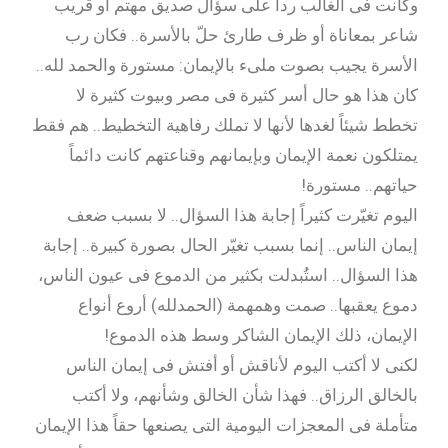
وكانت فى الغالب رداً على سؤال صديق مهتم أو قريب
شاعر بمعاناة أو ظرف طارئ حلّ بالأسرة.. فكان رب
الأسرة يجيب بصوت ملىء بالإيمان: مستورة والحمد لله..
كان هذا هو حال أسر كثيرة فى مصر وبيوت كثيرة لا
تخطط شيئاً لغدها لأنها لا تملك رفاهية التخطيط.. هم فقط
يمتلكون نعمة الإيمان وبإيمانهم وقناعتهم كانت دائماً
حياتهم.. مستورة!
اليوم تغيّرت كثيراً إجابة هذا السؤال.. لا بسبب ضعف
إيمان الناس.. إنما بسبب تغيّر الحال بصورة كبيرة.. إجابة
هذا السؤال.. استُٰبدلت بكثير من الدموع فى عيون الناس،
دموع يعقبها.. صمت وهمهمة (الحمدلله) أروع أنواع
الإيمان، ذلك الإيمان الشاكر وسط هذه الدموع!
لكنى لا أكتب اليوم لأناقش أو أفتش فى إيمان الناس
بالخالق الرزاق.. فهذا شأن الخالق وشأنهم، ولا أكتب
متأملة فى المعجزات اليومية التى يصنعها حقاً هذا الإيمان