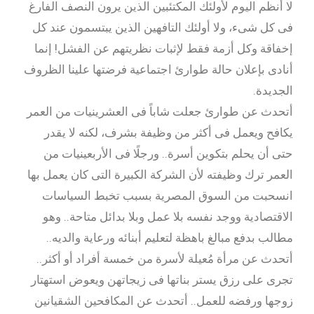
لا أنظم اليوم لأولئك المكتئبين الذين يرون النصف الفارغ
فى كل شىء، ولا أولئك التافهين الذين يبتسمون عند كل
إخفاقة وكل أزمة فقط لإثبات نظريتهم عن الفشل! إنما
أنادى بإعلان حالة طوارئ اجتماعية فرضتها علينا الظروف
الجديدة.
أتحدث عن طوارئ جعلت شاباً فى العشرينيات من العمر
يكافح ويعمل فى أكثر من وظيفة بشرف، لكنه لا يقدر
حتى أن يحلم بتكوين أسرة.. ورجلًا فى الأربعينيات من
العمر ترك وظيفته لأن الشركة الكبيرة التى كان يعمل بها
انسحبت من السوق المصرية بسبب تخبط السياسات
الاقتصادية ووجد نفسه بلا عمل وبلا بدائل متاحة.. وهو
مطالب بدفع مبالغ باهظة لتعليم أبنائه ورعاية والديه..
أتحدث عن مرأة مُعيلة لأسرة من خمسة أفراد أو أكثر..
تجرى على رزق يستر بناتها فى زيجاتهن ويعوض استهتار
زوجها ورفضه للعمل.. أتحدث عن المكافحين الشقيانين