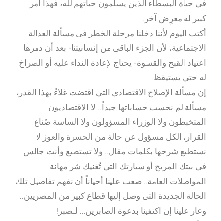
فى حياة البسطاء الذين يسلمون حياتهم لله، فهذا أمر
كبير له معرِض آخر.
أكتب اليوم لأننا دخلنا مرحلة الخطر فى مسألة العدالة
الاجتماعية، لأن الجزء الباقى من إنسانيتنا- بعد أن دمرها
اعتياد القبح والقسوة- يحتاج لإعادة النداء عليه أو الصراخ
له حتى يستيقظ.
إن مسألة الإصلاح الاقتصادى التى اقتضت غلاءً بهذا القدر،
مسألة لم نحسب حساباتها جيداً.. لا الاقتصاديون
المتخبطون ولا الوزراء المسؤولون ولا الساسة صُناع
القرار، الكل مسؤول عن حالة من الحسرة والعوز لا
نستطيع شرحها بكلمات مقال.. ولا تستطيع وأنت جالس
فى بيتك المريح أو سيارتك التى تُغنيك شر مهانة
المواصلات العامة.. صعب علينا أحياناً أن نفهم تفاصيل تلك
الحالة الجديدة التى وصل إليها قطاع كبير من المصريين..
وعار علينا إن اكتفينا بدعوة الصابرين… للصبر!