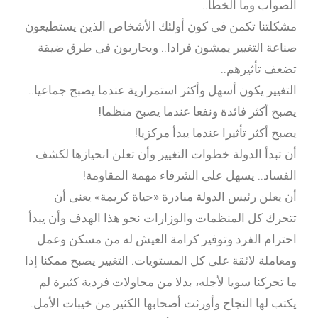
الصواب وما الخطأ..
مشكلتنا تكمن فى كون أولئك الأشخاص الذين يستطيعون
صناعة التغيير يمشون فرادا.. ويحاربون فى طرق ضيقة
تضعف تأثيرهم..
التغيير يكون أسهل وأكثر استمرارية عندما يصبح جماعيا..
يصبح أكثر فائدة ونفعا عندما يصبح منظما!
يصبح أكثر تأثيرا عندما يبدأ مركزيا!
أن تبدأ الدولة خطوات التغيير وأن تعلن انحيازها لكشف
الفساد.. يسهل على الشرفاء مهمة المقاومة!
أن يعلن رئيس الدولة مبادرة «حياة كريمة» يعنى أن
تتحرك كل المنظمات والوزارات نحو هذا الهدف وأن يبدأ
احترام الفرد وتوفير كرامة العيش له من مسكن وعمل
ومعاملة لائقة على كل المستويات. التغيير يصبح ممكنا إذا
ما تحركنا سويا لأجله، بدلا من محاولات فردية كثيرة لم
يكتب لها النجاح وأورثت أصحابها الكثير من خيبات الأمل.