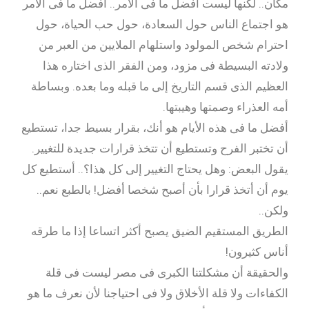
مكان.. لكنها ليست أفضل ما فى الأمر.. أفضل ما فى الأمر
هو اجتماع الناس حول السعادة، حول حب الحياة، حول
احترام شخص المولود واستلهام الملايين من العبر من
ولادته البسيطة فى مزود، ومن الفقر الذى اختاره هذا
العظيم الذى قسم التاريخ إلى ما قبله وما بعده. وبساطة
أمه العذراء وصمتها وهيبتها.
أفضل ما فى هذه الأيام هو أنك، بقرار بسيط جدا، تستطيع
أن تختبر الفرح وتستطيع أن تتخذ قرارات جديدة للتغيير.
يقول البعض: وهل يحتاج التغيير إلى كل هذا؟.. أستطيع كل
يوم أن أتخذ قرارا بأن أصبح شخصا أفضل! بالطبع نعم..
ولكن..
الطريق المستقيم الضيق يصبح أكثر اتساعا إذا ما طرقه
أناس كثيرون!
والحقيقة أن مشكلتنا الكبرى فى مصر ليست فى قلة
الكفاءات ولا قلة الأخلاق ولا فى احتياجنا لأن نعرف ما هو