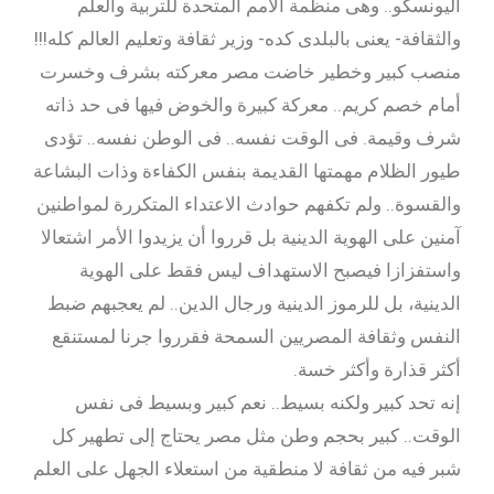
اليونسكو.. وهى منظمة الأمم المتحدة للتربية والعلم
والثقافة- يعنى بالبلدى كده- وزير ثقافة وتعليم العالم كله!!!
منصب كبير وخطير خاضت مصر معركته بشرف وخسرت
أمام خصم كريم.. معركة كبيرة والخوض فيها فى حد ذاته
شرف وقيمة. فى الوقت نفسه.. فى الوطن نفسه.. تؤدى
طيور الظلام مهمتها القديمة بنفس الكفاءة وذات البشاعة
والقسوة.. ولم تكفهم حوادث الاعتداء المتكررة لمواطنين
آمنين على الهوية الدينية بل قرروا أن يزيدوا الأمر اشتعالا
واستفزازا فيصبح الاستهداف ليس فقط على الهوية
الدينية، بل للرموز الدينية ورجال الدين.. لم يعجبهم ضبط
النفس وثقافة المصريين السمحة فقرروا جرنا لمستنقع
أكثر قذارة وأكثر خسة.
إنه تحد كبير ولكنه بسيط.. نعم كبير وبسيط فى نفس
الوقت.. كبير بحجم وطن مثل مصر يحتاج إلى تطهير كل
شبر فيه من ثقافة لا منطقية من استعلاء الجهل على العلم