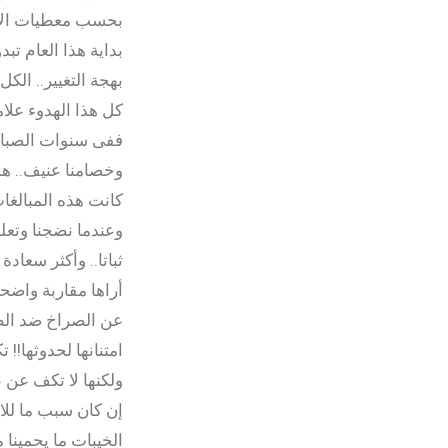
بحسب معطيات الاعتي
بداية هذا العام تب
بهجة التغيير.. الكل 
كل هذا الهدوء علا
ففى سنوات الصبا و
وخصامنا عنيف.. هذ
كانت هذه المبالغات
وعندما نضجنا وتعلم
ثباتا.. وأكثر سعادة
أراها مقاربة واضح
عن الصراخ ضد الظل
امتنانها لحدوثها!
ولكنها لا تكف عن
إن كان سبب ما للاح
الخيبات ما يحمينا 