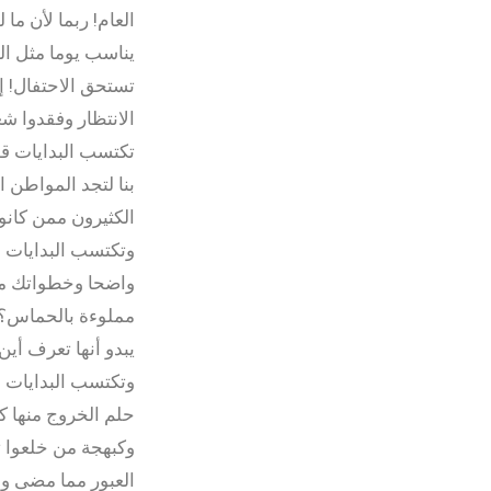
العام! ربما لأن م
يناسب يوما مثل الي
تستحق الاحتفال! إن
الانتظار وفقدوا ش
تكتسب البدايات ق
بنا لتجد المواطن 
الكثيرون ممن كانوا
وتكتسب البدايات 
واضحا وخطواتك مح
مملوءة بالحماس؟ ل
يبدو أنها تعرف أين
وتكتسب البدايات أ
حلم الخروج منها كب
وكبهجة من خلعوا ث
العبور مما مضى واك