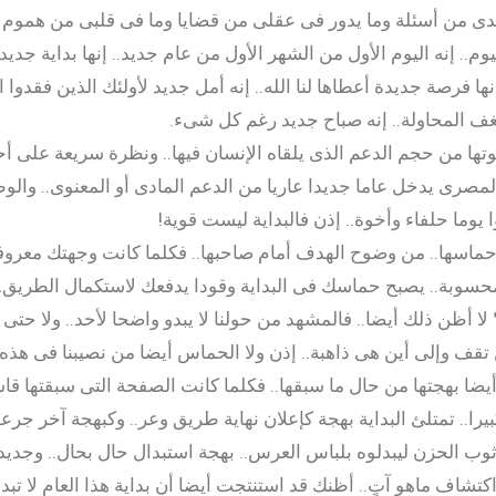
ا لدى من أسئلة وما يدور فى عقلى من قضايا وما فى قلبى من هموم
وم.. إنه اليوم الأول من الشهر الأول من عام جديد.. إنها بداية جديدة
ها فرصة جديدة أعطاها لنا الله.. إنه أمل جديد لأولئك الذين فقدوا 
غف المحاولة.. إنه صباح جديد رغم كل شىء.
وتها من حجم الدعم الذى يلقاه الإنسان فيها.. ونظرة سريعة على
المصرى يدخل عاما جديدا عاريا من الدعم المادى أو المعنوى.. والو
 يوما حلفاء وأخوة.. إذن فالبداية ليست قوية!
حماسها.. من وضوح الهدف أمام صاحبها.. فكلما كانت وجهتك معرو
سوبة.. يصبح حماسك فى البداية وقودا يدفعك لاستكمال الطريق… إ
ا أظن ذلك أيضا.. فالمشهد من حولنا لا يبدو واضحا لأحد.. ولا حتى 
 تقف وإلى أين هى ذاهبة.. إذن ولا الحماس أيضا من نصيبنا فى هذه ال
يضا بهجتها من حال ما سبقها.. فكلما كانت الصفحة التى سبقتها قا
يرا.. تمتلئ البداية بهجة كإعلان نهاية طريق وعر.. وكبهجة آخر جرعة 
وب الحزن ليبدلوه بلباس العرس.. بهجة استبدال حال بحال.. وجديد 
تشاف ماهو آتٍ.. أظنك قد استنتجت أيضا أن بداية هذا العام لا تبد