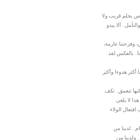
ماس بحلم قريب ولا
لتأمل.. ألا يبدو
، وفرحتنا عارمة،
.. بالعكس لقد
أكثر هدوءا وأكثر
نها تتعمق.. تكف
ذا لا يلغى
فتعال الولاء
م… لدينا من
 ولدينا من