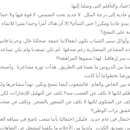
اد والتأقلم التى وصلنا إليها.
دو عادية إلى درجة الملل.. لا جديد تحت الشمس، لا قوة فيها ولا ح
يبدو عاديا ومكررا حتى السأم!! إلا أن هناك أمرا وحيدا مثيرا للانتباه وا
مة على النضج؟
أوائل سنى الشباب تكون انفعالاتنا عنيفة: ضحكنا عال، وحزننا قاس
ه المشاعر المتضاربة رغم صدقها.. لم تكن تسعدنا ولم تكن تساعدنا
 سر إرهاقنا.. لهذا سموها المراهقة!!!
نا من الدروس ما يعيننا فى الطريق.. هدأت ثورة مشاعرنا.. وأصبحنا 
 ورضا بخطواتنا أيا كانت.
ة بين الخاص والعام.. فالشعوب أيضا تنضج وتكبر، تهدأ مشاعرها ولك
م لكنها لا تكف عن الغضب منه!! تكف عن التهليل للإنجازات، لكن ه
! تكف عن الشكوى لكنها لا تكف عن الشعور بالضجر.. وتكف عن صخب ا
 عشق تراب الوطن!!
تفال فى عام جديد.. فليكن احتفالنا بأننا شعب ناضج فى سياقه العا
من تصديق الكذب.. ولدينا من الأحلام ما يكفينا لننشغل عن التفاهات..