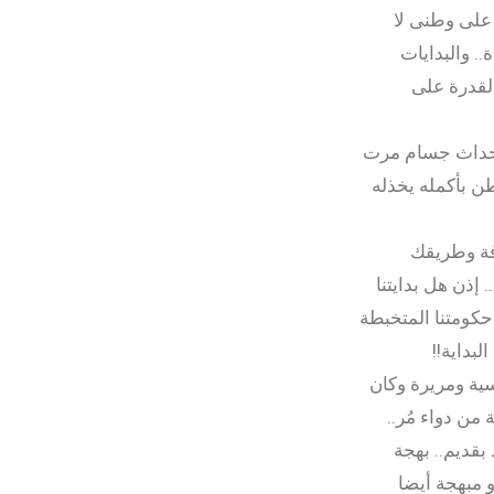
 على وطنى لا
.. والبدايات
القدرة على
 أحداث جسام مرت
طن بأكمله يخذله
فة وطريقك
ذن هل بدايتنا
حكومتنا المتخبطة
بداية!!
سية ومريرة وكان
من دواء مُر..
بقديم.. بهجة
و مبهجة أيضا