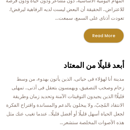
المهام اليومية الأساسية، دون مشاعر ودون حياة ودون فرصة
للاعتراض.. الحقيقة أن البعض ليست لديه الرفاهية ليرفض!.
تعودت أذناى على السمع، سمعت...
Read More
أبعد قليلًا من المعتاد
مدينة أنا لهؤلاء فى حياتى، الذين يأتون بهدوء، من وسط
زحام وصخب التصفيق، ويهمسون بتعقل فى أذنى.. تمهلى
قليلًا! الذين يجيدون التوقيتات الآمنة وتحديد زمان وطريقة
الانتقاد المُحِبّ، ولا يبخلون بالدعم والمساندة واقتراح الفكرة
لجعل الحياة أسهل قليلًا أو أفضل قليلًا.. عندما تغيب عنك مثل
هذه الأصوات المخلصة ستشعر...